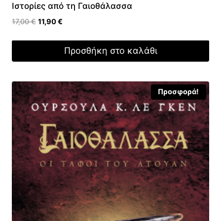
Ιστορίες από τη Γαιοθάλασσα
Original
Η
17,00
€
11,90
€
price
τρέχουσα
was:
τιμή
Προσθήκη στο καλάθι
17,00 €.
είναι:
11,90 €.
Προσφορά!