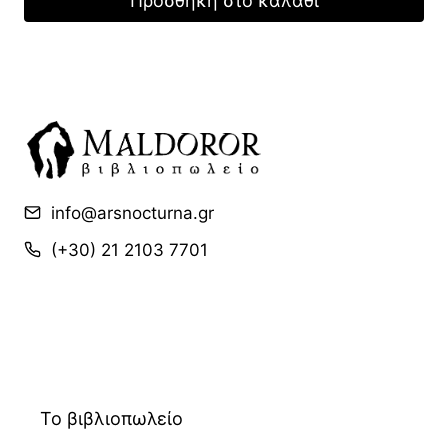
Προσθήκη στο καλάθι
13,99 €.
είναι:
9,79 €.
info@arsnocturna.gr
(+30) 21 2103 7701
Το βιβλιοπωλείο