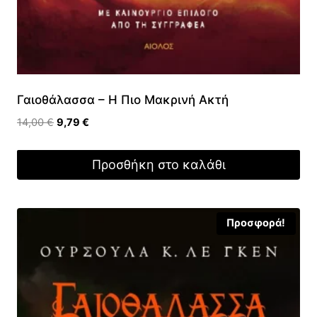
Γαιοθάλασσα – Η Πιο Μακρινή Ακτή
Original
Η
14,00
€
9,79
€
price
τρέχουσα
was:
τιμή
Προσθήκη στο καλάθι
14,00 €.
είναι:
9,79 €.
Προσφορά!