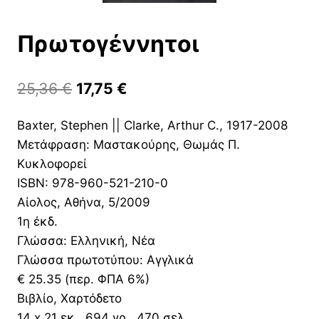
Πρωτογέννητοι
Original
Η
25,36
€
17,75
€
price
τρέχουσα
Baxter, Stephen || Clarke, Arthur C., 1917-2008
was:
τιμή
Μετάφραση: Μαστακούρης, Θωμάς Π.
25,36 €.
είναι:
Κυκλοφορεί
17,75 €.
ISBN: 978-960-521-210-0
Αίολος, Αθήνα, 5/2009
1η έκδ.
Γλώσσα: Ελληνική, Νέα
Γλώσσα πρωτοτύπου: Αγγλικά
€ 25.35 (περ. ΦΠΑ 6%)
Βιβλίο, Χαρτόδετο
14 x 21 εκ., 694 γρ., 470 σελ.