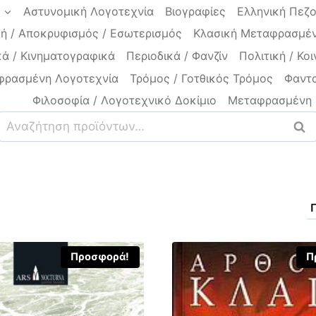
a
Αστυνομική Λογοτεχνία
Βιογραφίες
Ελληνική Πεζ
ή / Αποκρυφισμός / Εσωτερισμός
Κλασική Μεταφρασμέν
ά / Κινηματογραφικά
Περιοδικά / Φανζίν
Πολιτική / Κοι
φρασμένη Λογοτεχνία
Τρόμος / Γοτθικός Τρόμος
Φαντα
Φιλοσοφία / Λογοτεχνικό Δοκίμιο
Μεταφρασμένη 
Αναζήτηση
Ανα
για:
Προσφορά!
Π