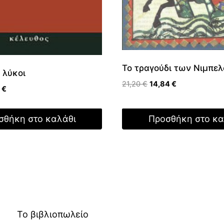
Το τραγούδι των Νιμπε
 λύκοι
Original
Η
21,20
€
14,84
€
nal
Η
0
€
price
τρέχουσα
τρέχουσα
was:
τιμή
τιμή
21,20 €.
είναι:
σθήκη στο καλάθι
Προσθήκη στο κα
 €.
είναι:
14,84 €.
9,80 €.
Το βιβλιοπωλείο