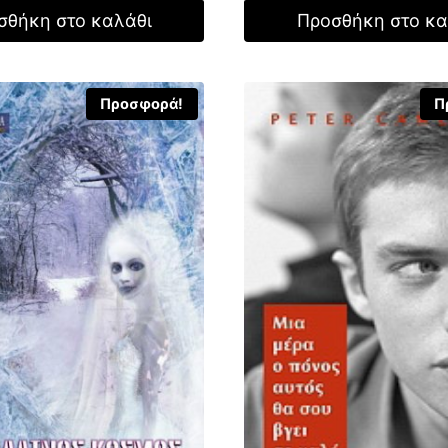
τιμή
25,36 €.
είναι:
σθήκη στο καλάθι
Προσθήκη στο κα
.
είναι:
17,75 €.
4,00 €.
Προσφορά!
Π