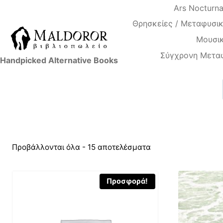
Skip
Ars Nocturn
to
Θρησκείες / Μεταφυσικ
content
Μουσικ
Σύγχρονη Μετα
Handpicked Alternative Books
Προβάλλονται όλα - 15 αποτελέσματα
Προσφορά!