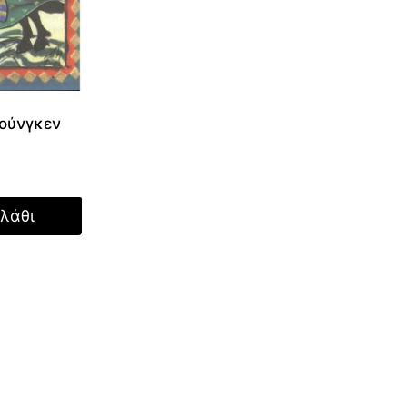
λούνγκεν
λάθι