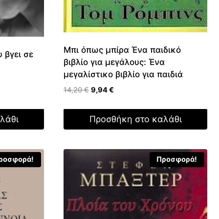
Μπι όπως μπίρα Ένα παιδικό
 βγει σε
βιβλίο για μεγάλους: Ένα
μεγαλίστικο βιβλίο για παιδιά
Original
Η
14,20
€
9,94
€
price
τρέχουσα
was:
τιμή
λάθι
Προσθήκη στο καλάθι
14,20 €.
είναι:
9,94 €.
ροσφορά!
Προσφορά!