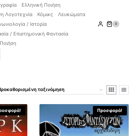
ογραφία
Ελληνική Ποιήση
η Λογοτεχνία
Κόμικς
Λευκώματα
νωνιολογία / Ιστορία
0
σία / Επιστημονική Φαντασία
Ποιήση
ζήτηση
ροσφορά!
Προσφορά!