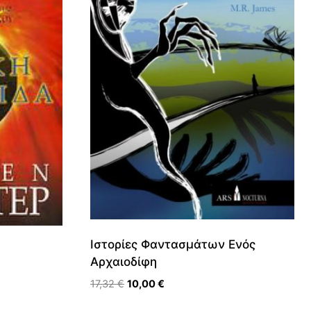
Ιστορίες Φαντασμάτων Ενός
Αρχαιοδίφη
Original
Η
17,32
€
10,00
€
price
τρέχουσα