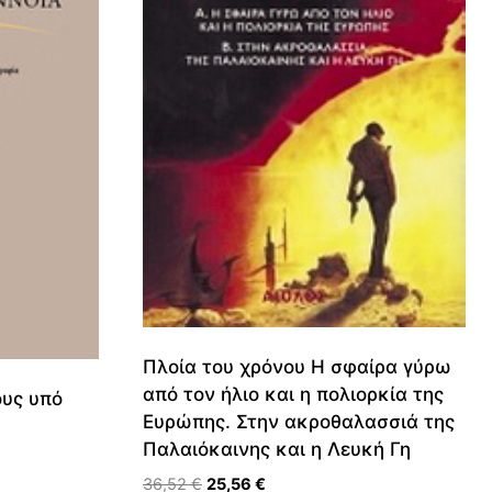
Πλοία του χρόνου Η σφαίρα γύρω
από τον ήλιο και η πολιορκία της
ους υπό
Ευρώπης. Στην ακροθαλασσιά της
Παλαιόκαινης και η Λευκή Γη
Original
Η
36,52
€
25,56
€