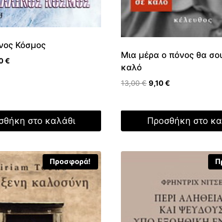
νος Κόσμος
Μια μέρα ο πόνος θα σου
nal
Η
00
€
καλό
τρέχουσα
Original
Η
τιμή
13,00
€
9,10
€
price
τρέχουσα
 €.
είναι:
was:
τιμή
10,00 €.
13,00 €.
είναι:
σθήκη στο καλάθι
Προσθήκη στο κα
9,10 €.
Προσφορά!
Π