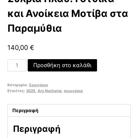
και Ανοίκεια Μοτίβα στα
Παραμύθια
140,00
€
Από
Προσθήκη στο καλάθι
τον
Σαρλ
Κατηγορία:
Σεμινάρια
Περώ
Ετικέτες:
2025
,
Ars Nocturna
,
σεμινάρια
στη
Σύλβια
Περιγραφή
Πλαθ:
Γοτθικά
Περιγραφή
και
Ανοίκεια