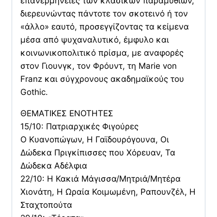
επανερμηνείες των κλασικών παραμυθιών,
διερευνώντας πάντοτε τον σκοτεινό ή τον
«άλλο» εαυτό, προσεγγίζοντας τα κείμενα
μέσα από ψυχαναλυτικό, έμφυλο και
κοινωνικοπολιτικό πρίσμα, με αναφορές
στον Γιουνγκ, τον Φρόυντ, τη Marie von
Franz και σύγχρονους ακαδημαϊκούς του
Gothic.
ΘΕΜΑΤΙΚΕΣ ΕΝΟΤΗΤΕΣ
15/10: Πατριαρχικές Φιγούρες
Ο Κυανοπώγων, Η Γαϊδουρόγουνα, Οι
Δώδεκα Πριγκίπισσες που Χόρευαν, Τα
Δώδεκα Αδέλφια
22/10: Η Κακιά Μάγισσα/Μητριά/Μητέρα
Χιονάτη, Η Ωραία Κοιμωμένη, Ραπουνζέλ, Η
Σταχτοπούτα