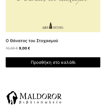
Ο Θάνατος του Στοχασμού
Original
Η
10,00
€
9,00
€
price
τρέχουσα
was:
τιμή
Προσθήκη στο καλάθι
10,00 €.
είναι:
9,00 €.