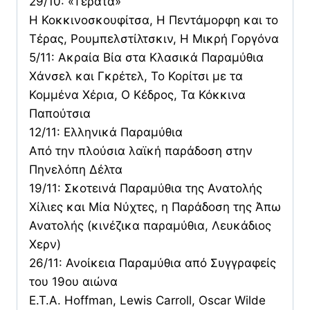
29/10: «Τέρατα»
Η Κοκκινοσκουφίτσα, Η Πεντάμορφη και το
Τέρας, Ρουμπελστίλτσκιν, Η Μικρή Γοργόνα
5/11: Ακραία Βία στα Κλασικά Παραμύθια
Χάνσελ και Γκρέτελ, Το Κορίτσι με τα
Κομμένα Χέρια, Ο Κέδρος, Τα Κόκκινα
Παπούτσια
12/11: Ελληνικά Παραμύθια
Από την πλούσια λαϊκή παράδοση στην
Πηνελόπη Δέλτα
19/11: Σκοτεινά Παραμύθια της Ανατολής
Χίλιες και Μία Νύχτες, η Παράδοση της Άπω
Ανατολής (κινέζικα παραμύθια, Λευκάδιος
Χερν)
26/11: Ανοίκεια Παραμύθια από Συγγραφείς
του 19ου αιώνα
Ε.Τ.Α. Hoffman, Lewis Carroll, Oscar Wilde