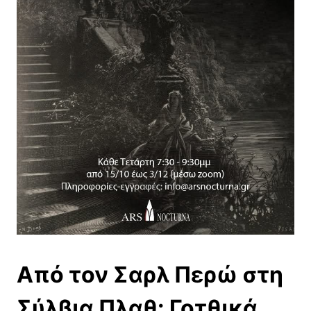
Από τον Σαρλ Περώ στη
Σύλβια Πλαθ: Γοτθικά