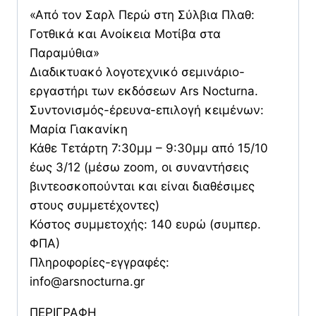
«Από τον Σαρλ Περώ στη Σύλβια Πλαθ:
Μοτίβα
Γοτθικά και Ανοίκεια Μοτίβα στα
στα
Παραμύθια»
Παραμύθια
Διαδικτυακό λογοτεχνικό σεμινάριο-
ποσότητα
εργαστήρι των εκδόσεων Ars Nocturna.
Συντονισμός-έρευνα-επιλογή κειμένων:
Μαρία Γιακανίκη
Κάθε Τετάρτη 7:30μμ – 9:30μμ από 15/10
έως 3/12 (μέσω zoom, οι συναντήσεις
βιντεοσκοπούνται και είναι διαθέσιμες
στους συμμετέχοντες)
Κόστος συμμετοχής: 140 ευρώ (συμπερ.
ΦΠΑ)
Πληροφορίες-εγγραφές:
info@arsnocturna.gr
ΠΕΡΙΓΡΑΦΗ