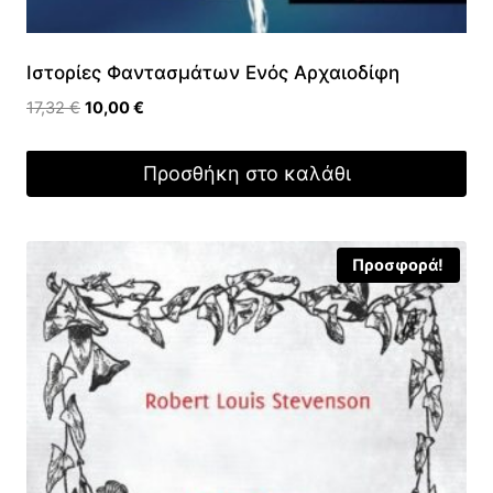
Ιστορίες Φαντασμάτων Ενός Αρχαιοδίφη
Original
Η
17,32
€
10,00
€
price
τρέχουσα
was:
τιμή
Προσθήκη στο καλάθι
17,32 €.
είναι:
10,00 €.
Προσφορά!