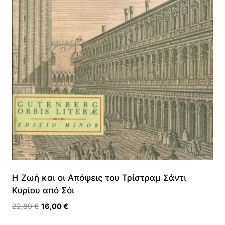
Η Ζωή και οι Απόψεις του Τρίστραμ Σάντι
Κυρίου από Σόι
Original
Η
22,89
€
16,00
€
price
τρέχουσα