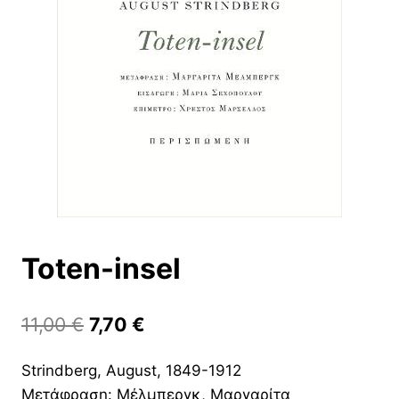
Toten-insel
Original
Η
11,00
€
7,70
€
price
τρέχουσα
Strindberg, August, 1849-1912
was:
τιμή
Μετάφραση: Μέλμπεργκ, Μαργαρίτα