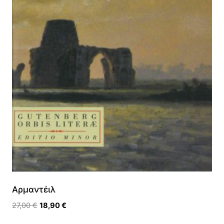
Αρμαντέιλ
Original
Η
27,00
€
18,90
€
price
τρέχουσα