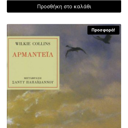
was:
τιμή
Προσθήκη στο καλάθι
22,89 €.
είναι:
16,00 €.
Προσφορά!