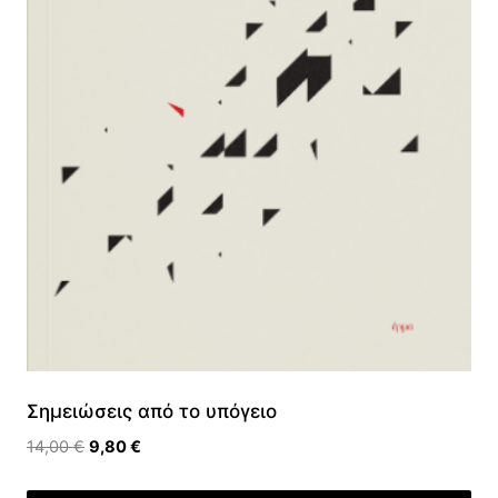
Σημειώσεις από το υπόγειο
Original
Η
14,00
€
9,80
€
price
τρέχουσα
was:
τιμή