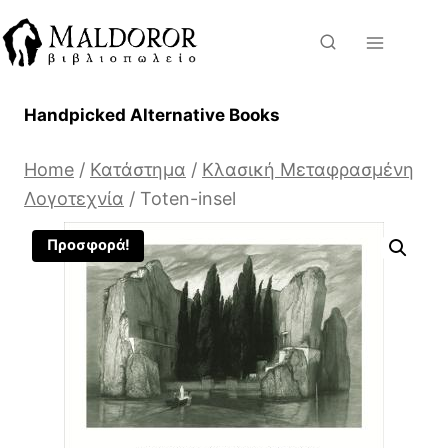
Skip
to
content
Handpicked Alternative Books
Home
/
Κατάστημα
/
Κλασική Μεταφρασμένη
Λογοτεχνία
/
Toten-insel
Προσφορά!