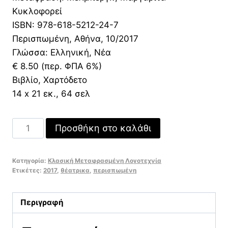
11,00 €.
είναι:
Κυκλοφορεί
7,70 €.
ISBN: 978-618-5212-24-7
Περισπωμένη, Αθήνα, 10/2017
Γλώσσα: Ελληνική, Νέα
€ 8.50 (περ. ΦΠΑ 6%)
Βιβλίο, Χαρτόδετο
14 x 21 εκ., 64 σελ
Toten-
Προσθήκη στο καλάθι
insel
ποσότητα
Κατηγορία:
Κλασική Μεταφρασμένη Λογοτεχνία
Ετικέτες:
2017
,
θέατρικα
,
περισπωμένη
Περιγραφή