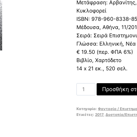
21,20 €.
είνα
Μετάφραση: Αρβανίτης,
14,8
Κυκλοφορεί
ISBN: 978-960-8338-85
Μέδουσα, Αθήνα, 11/20
Σειρά: Σειρά Επιστημον
Γλώσσα: Ελληνική, Νέα
€ 19.50 (περ. ΦΠΑ 6%)
Βιβλίο, Χαρτόδετο
14 x 21 εκ., 520 σελ.
Snow
Προσθήκη στ
Crash
ποσότητα
Κατηγορία:
Φαντασία / Επιστημ
Ετικέτες:
2017
,
Δυστοπία/Επιστ