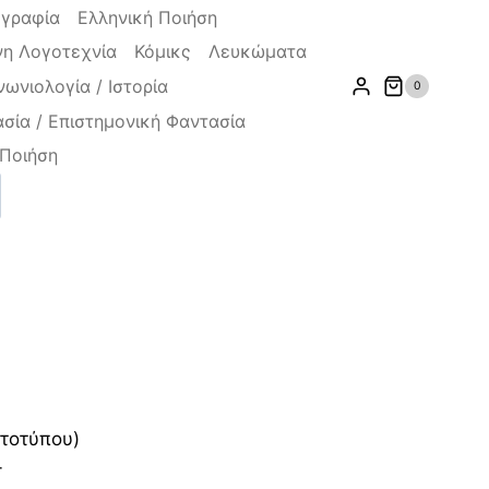
ογραφία
Ελληνική Ποιήση
η Λογοτεχνία
Κόμικς
Λευκώματα
νωνιολογία / Ιστορία
0
σία / Επιστημονική Φαντασία
Ποιήση
ζήτηση
χουσα
ωτοτύπου)
-