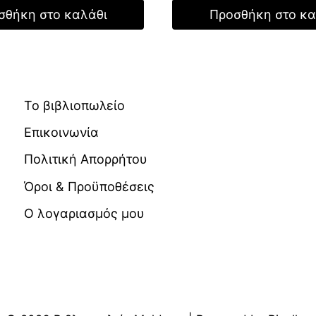
τιμή
σθήκη στο καλάθι
Προσθήκη στο κα
24,00 €.
είναι:
 €.
είναι:
16,80 €.
9,14 €.
Το βιβλιοπωλείο
Επικοινωνία
Πολιτική Απορρήτου
Όροι & Προϋποθέσεις
Ο λογαριασμός μου