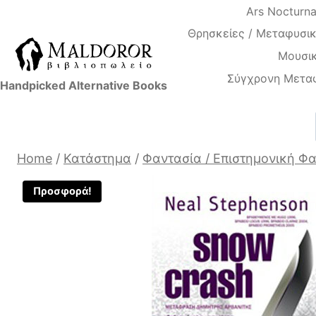
Skip
Ars Nocturn
to
Θρησκείες / Μεταφυσικ
content
Μουσικ
Σύγχρονη Μετα
Handpicked Alternative Books
Home
/
Κατάστημα
/
Φαντασία / Επιστημονική Φ
Προσφορά!