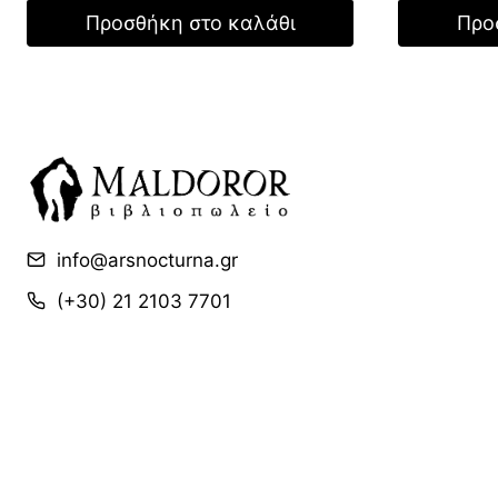
was:
13,04 €.
είναι:
Προσθήκη στο καλάθι
Προ
13,06
9,13 €.
info@arsnocturna.gr
(+30) 21 2103 7701