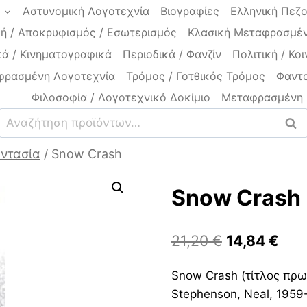
a
Αστυνομική Λογοτεχνία
Βιογραφίες
Ελληνική Πεζ
ή / Αποκρυφισμός / Εσωτερισμός
Κλασική Μεταφρασμέν
ά / Κινηματογραφικά
Περιοδικά / Φανζίν
Πολιτική / Κοι
φρασμένη Λογοτεχνία
Τρόμος / Γοτθικός Τρόμος
Φαντα
Φιλοσοφία / Λογοτεχνικό Δοκίμιο
Μεταφρασμένη 
Αναζήτηση
Ανα
για:
αντασία
/
Snow Crash
Snow Crash
Original
Η
21,20
€
14,84
€
price
τρέ
Snow Crash (τίτλος πρ
was:
τιμή
Stephenson, Neal, 1959