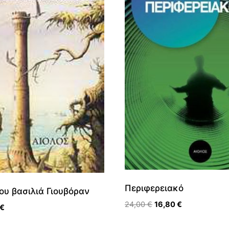
Περιφερειακό
του βασιλιά Γιουβόραν
Original
Η
24,00
€
16,80
€
nal
Η
€
price
τρέχουσα
τρέχουσα
was:
τιμή