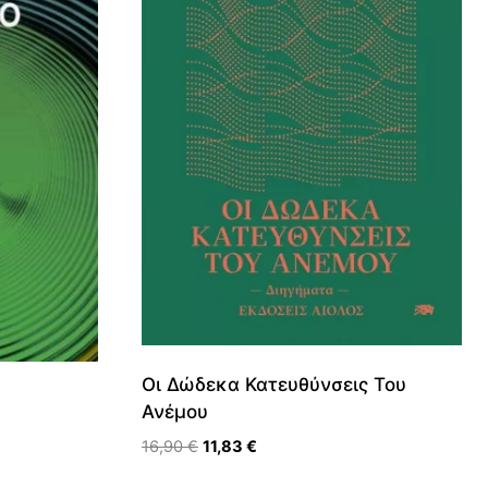
Οι Δώδεκα Κατευθύνσεις Του
Ανέμου
Original
Η
16,90
€
11,83
€
price
τρέχουσα