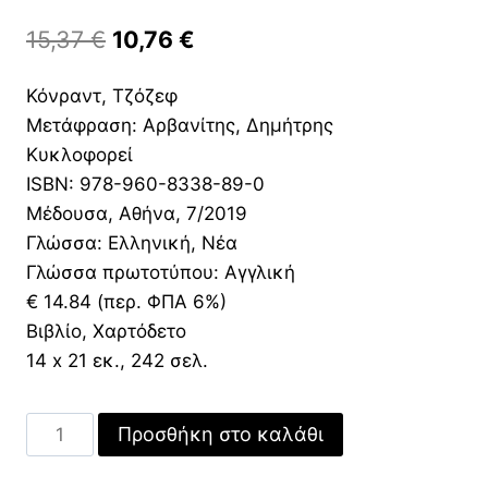
Original
Η
15,37
€
10,76
€
price
τρέχουσα
Κόνραντ, Τζόζεφ
was:
τιμή
Μετάφραση: Αρβανίτης, Δημήτρης
15,37 €.
είναι:
Κυκλοφορεί
10,76 €.
ISBN: 978-960-8338-89-0
Μέδουσα, Αθήνα, 7/2019
Γλώσσα: Ελληνική, Νέα
Γλώσσα πρωτοτύπου: Αγγλική
€ 14.84 (περ. ΦΠΑ 6%)
Βιβλίο, Χαρτόδετο
14 x 21 εκ., 242 σελ.
H
Προσθήκη στο καλάθι
Τρέλα
του