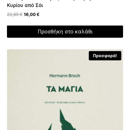
Κυρίου από Σόι
Original
Η
22,89
€
16,00
€
price
τρέχουσα
was:
τιμή
Προσθήκη στο καλάθι
22,89 €.
είναι:
16,00 €.
Προσφορά!