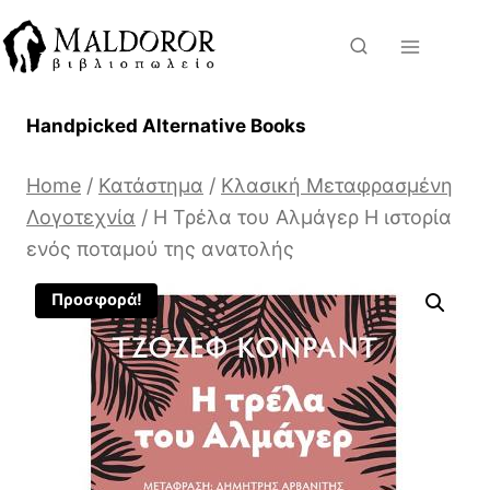
Skip
to
content
Handpicked Alternative Books
Home
/
Κατάστημα
/
Κλασική Μεταφρασμένη
Λογοτεχνία
/
H Τρέλα του Αλμάγερ Η ιστορία
ενός ποταμού της ανατολής
Προσφορά!