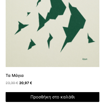
Τα Μάγια
Original
Η
23,30
€
20,97
€
price
τρέχουσα
was:
τιμή
Προσθήκη στο καλάθι
23,30 €.
είναι:
20,97 €.