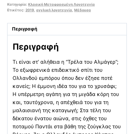
Κατηγορία:
Κλασική Μεταφρασμένη Λογοτεχνία
Αλμάγερ
Ετικέτες:
2019
,
αγγλική λογοτεχνία
,
Μέδουσα
Η
ιστορία
Περιγραφή
ενός
ποταμού
Περιγραφή
της
ανατολής
Τι είναι στ’ αλήθεια η “Τρέλα του Αλμάγερ”;
ποσότητα
Το εξωφρενικά επιδεικτικό σπίτι του
Ολλανδού εμπόρου όπου δεν έζησε ποτέ
κανείς; Η έμμονη ιδέα του για το χρυσάφι;
Η υπέρμετρη αγάπη για τη μιγάδα κόρη του
και, ταυτόχρονα, η απέχθειά του για τη
μαλαισιανή της καταγωγή; Στα τέλη του
δέκατου ένατου αιώνα, στις όχθες του
ποταμού Παντάι στα βάθη της ζούγκλας του