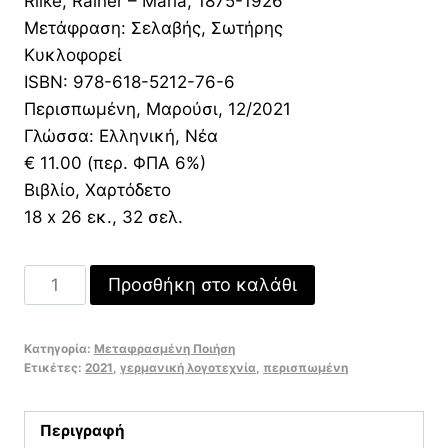
Rilke, Rainer – Maria, 1875-1926
was:
τιμή
Μετάφραση: Σελαβής, Σωτήρης
12,00 €.
είναι:
Κυκλοφορεί
8,40 €.
ISBN: 978-618-5212-76-6
Περισπωμένη, Μαρούσι, 12/2021
Γλώσσα: Ελληνική, Νέα
€ 11.00 (περ. ΦΠΑ 6%)
Βιβλίο, Χαρτόδετο
18 x 26 εκ., 32 σελ.
Erinnerung
Προσθήκη στο καλάθι
Μικρή
επετειακή
Κατηγορία:
Μεταφρασμένη Ποιήση
ανθολογία
Ετικέτες:
2021
,
γερμανική λογοτεχνία
,
περισπωμένη
ποσότητα
Περιγραφή