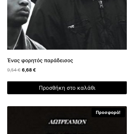
Ένας φορητός παράδεισος
Original
Η
9,54
€
6,68
€
price
τρέχουσα
was:
τιμή
Προσθήκη στο καλάθι
9,54 €.
είναι:
6,68 €.
Προσφορά!