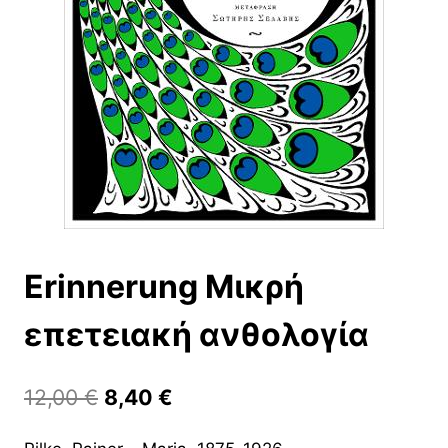
Erinnerung Μικρή
επετειακή ανθολογία
Original
Η
12,00
€
8,40
€
price
τρέχουσα