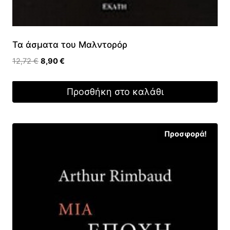
Τα άσματα του Μαλντορόρ
Original
Η
12,72
€
8,90
€
price
τρέχουσα
was:
τιμή
Προσθήκη στο καλάθι
12,72 €.
είναι:
8,90 €.
Προσφορά!