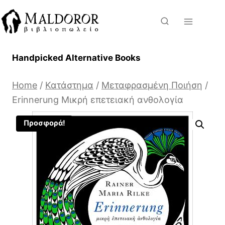
Skip
to
content
Handpicked Alternative Books
Home
/
Κατάστημα
/
Μεταφρασμένη Ποιήση
/
Erinnerung Μικρή επετειακή ανθολογία
Προσφορά!