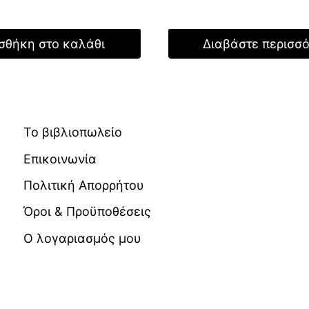
τιμή
 €.
είναι:
σθήκη στο καλάθι
Διαβάστε περισσ
12,25 €.
Το βιβλιοπωλείο
Επικοινωνία
Πολιτική Απορρήτου
Όροι & Προϋποθέσεις
Ο λογαριασμός μου