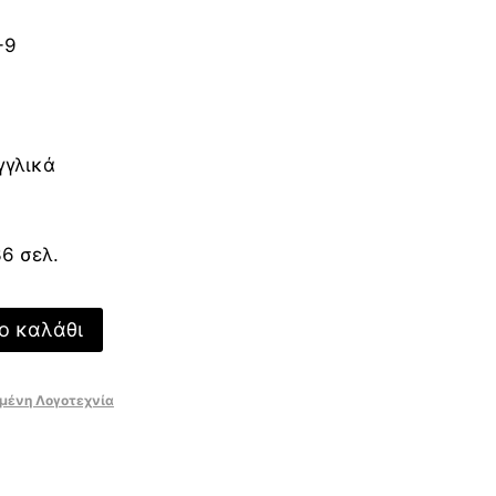
-9
γγλικά
36 σελ.
ο καλάθι
μένη Λογοτεχνία