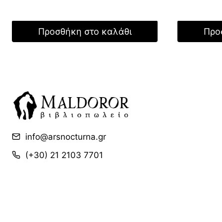
was:
τιμή
was:
17,90 €.
είναι:
17,50
12,53 €.
Προσθήκη στο καλάθι
Προ
info@arsnocturna.gr
(+30) 21 2103 7701