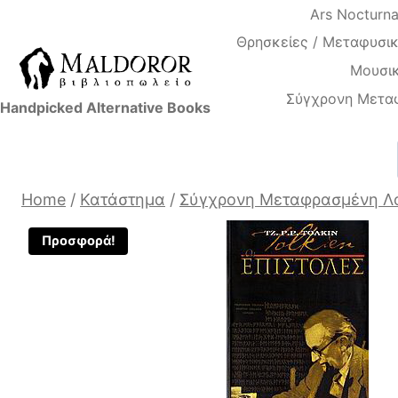
Skip
Ars Nocturn
to
Θρησκείες / Μεταφυσικ
content
Μουσικ
Σύγχρονη Μετα
Handpicked Alternative Books
Home
/
Κατάστημα
/
Σύγχρονη Μεταφρασμένη Λ
Προσφορά!