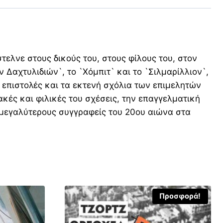
τελνε στους δικούς του, στους φίλους του, στον
Δαχτυλιδιών`, το `Χόμπιτ` και το `Σιλμαρίλλιον`,
 επιστολές και τα εκτενή σχόλια των επιμελητών
ιακές και φιλικές του σχέσεις, την επαγγελματική
υς μεγαλύτερους συγγραφείς του 20ου αιώνα στα
Προσφορά!