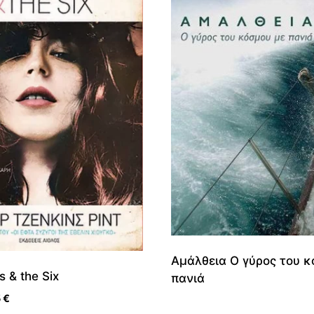
Αμάλθεια Ο γύρος του κ
s & the Six
πανιά
nal
Η
5
€
τρέχουσα