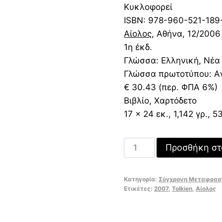
Κυκλοφορεί
ISBN:
978-960-521-189
Αίολος
, Αθήνα
, 12/2006
1η έκδ.
Γλώσσα: Ελληνική, Νέα
Γλώσσα πρωτοτύπου: Α
€ 30.43 (περ. ΦΠΑ 6%)
Βιβλίο, Χαρτόδετο
17 x 24 εκ., 1,142 γρ., 5
Ποσότητα
Προσθήκη στ
Κατηγορία:
Σύγχρονη Μεταφρασ
Ετικέτες:
2007
,
Tolkien
,
Αίολος