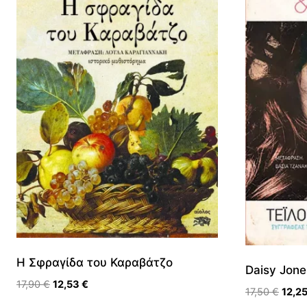
Η Σφραγίδα του Καραβάτζο
Daisy Jone
Original
Η
17,90
€
12,53
€
Origi
17,50
€
12,2
price
τρέχουσα
price