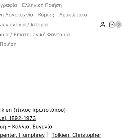
ογραφία
Ελληνική Ποιήση
η Λογοτεχνία
Κόμικς
Λευκώματα
νωνιολογία / Ιστορία
0
σία / Επιστημονική Φαντασία
Ποιήση
ζήτηση
έχουσα
Tolkien (τίτλος πρωτοτύπου)
ή
uel, 1892-1973
αι:
η – Κόλλια, Ευγενία
30 €.
penter, Humphrey
||
Tolkien, Christopher