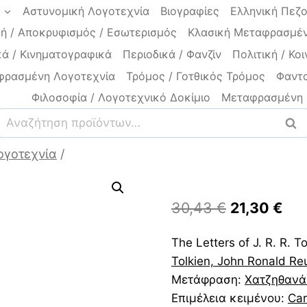
a
Αστυνομική Λογοτεχνία
Βιογραφίες
Ελληνική Πεζ
ή / Αποκρυφισμός / Εσωτερισμός
Κλασική Μεταφρασμέν
ά / Κινηματογραφικά
Περιοδικά / Φανζίν
Πολιτική / Κοι
φρασμένη Λογοτεχνία
Τρόμος / Γοτθικός Τρόμος
Φαντα
Φιλοσοφία / Λογοτεχνικό Δοκίμιο
Μεταφρασμένη 
Αναζήτηση
Ανα
για:
ογοτεχνία
/
Original
Η
30,43
€
21,30
€
price
τρ
The Letters of J. R. R. 
was:
τιμ
Tolkien, John Ronald Re
30,43 €.
είν
Μετάφραση:
Χατζηθανάσ
21,
Επιμέλεια κειμένου:
Car