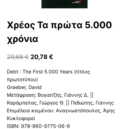
Χρέος Τα πρώτα 5.000
χρόνια
Original
Η
29,68
€
20,78
€
price
τρέχουσα
Debt : The First 5.000 Years (τίτλος
was:
τιμή
πρωτοτύπου)
29,68 €.
είναι:
Graeber, David
20,78 €.
Μετάφραση: Βογιατζής, Γιάννης Δ. ||
Καράμπελας, Γιώργος Θ. || Πεδιώτης, Γιάννης
Επιμέλεια κειμένου: Αναγνωστόπουλος, Άρης
Κυκλοφορεί
ISBN: 978-960-9775-06-9