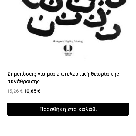
Σημειώσεις για μια επιτελεστική θεωρία της
συνάθροισης
Original
Η
15,26
€
10,65
€
price
τρέχουσα
was:
τιμή
Προσθήκη στο καλάθι
15,26 €.
είναι:
10,65 €.