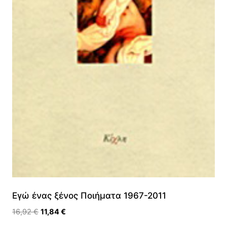
Εγώ ένας ξένος Ποιήματα 1967-2011
Original
Η
16,92
€
11,84
€
price
τρέχουσα