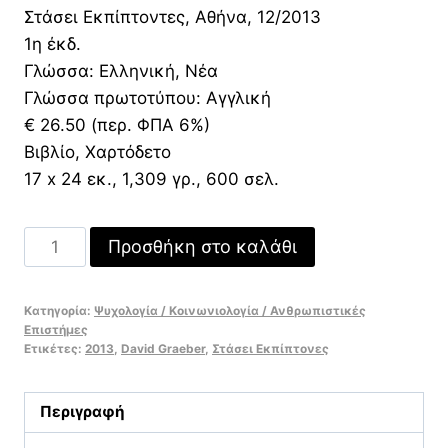
Στάσει Εκπίπτοντες, Αθήνα, 12/2013
1η έκδ.
Γλώσσα: Ελληνική, Νέα
Γλώσσα πρωτοτύπου: Αγγλική
€ 26.50 (περ. ΦΠΑ 6%)
Βιβλίο, Χαρτόδετο
17 x 24 εκ., 1,309 γρ., 600 σελ.
Χρέος
Προσθήκη στο καλάθι
Τα
πρώτα
Κατηγορία:
Ψυχολογία / Κοινωνιολογία / Ανθρωπιστικές
5.000
Επιστήμες
χρόνια
Ετικέτες:
2013
,
David Graeber
,
Στάσει Εκπίπτονες
ποσότητα
Περιγραφή