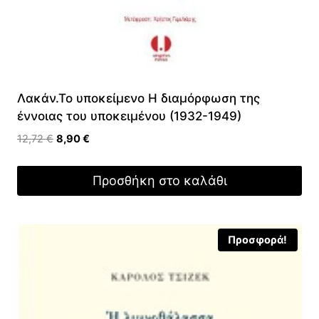
Λακάν.Το υποκείμενο Η διαμόρφωση της
έννοιας του υποκειμένου (1932-1949)
Original
Η
12,72
€
8,90
€
price
τρέχουσα
was:
τιμή
Προσθήκη στο καλάθι
12,72 €.
είναι:
8,90 €.
Προσφορά!