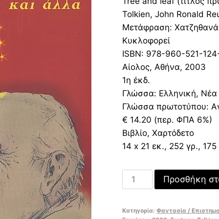
Tree and leaf (τίτλος π
was:
τιμή
Tolkien, John Ronald Re
14,20 €.
είναι
Μετάφραση: Χατζηθανάσ
9,94 
Κυκλοφορεί
ISBN: 978-960-521-124
Αίολος, Αθήνα, 2003
1η έκδ.
Γλώσσα: Ελληνική, Νέα
Γλώσσα πρωτοτύπου: Α
€ 14.20 (περ. ΦΠΑ 6%)
Βιβλίο, Χαρτόδετο
14 x 21 εκ., 252 γρ., 175
Το
Προσθήκη στ
Φύλλο
και
Κατηγορία:
Φαντασία / Επιστημ
το