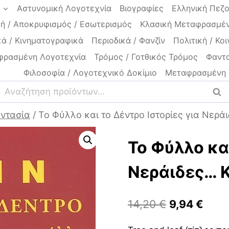
a
Αστυνομική Λογοτεχνία
Βιογραφίες
Ελληνική Πεζ
ή / Αποκρυφισμός / Εσωτερισμός
Κλασική Μεταφρασμέν
ά / Κινηματογραφικά
Περιοδικά / Φανζίν
Πολιτική / Κοι
φρασμένη Λογοτεχνία
Τρόμος / Γοτθικός Τρόμος
Φαντα
Φιλοσοφία / Λογοτεχνικό Δοκίμιο
Μεταφρασμένη 
Αναζήτηση
Ανα
για:
αντασία
/
Το Φύλλο και το Δέντρο Ιστορίες για Νερά
Το Φύλλο και
Νεράιδες… Κ
Original
Η
14,20
€
9,94
€
price
τρέχ