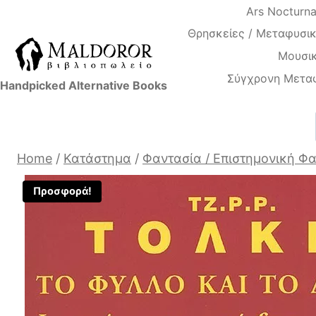
Skip
Ars Nocturn
to
Θρησκείες / Μεταφυσικ
content
Μουσικ
Σύγχρονη Μετα
Handpicked Alternative Books
Home
/
Κατάστημα
/
Φαντασία / Επιστημονική Φ
Προσφορά!