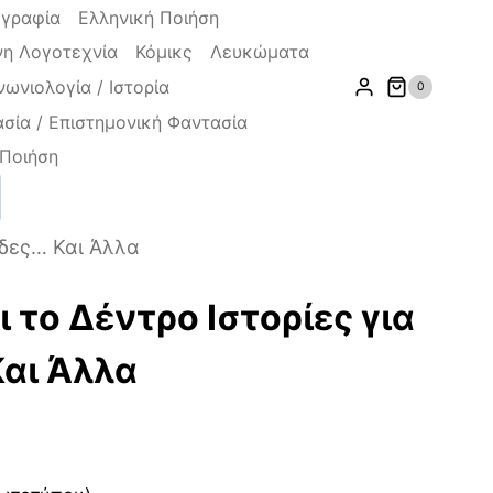
ογραφία
Ελληνική Ποιήση
η Λογοτεχνία
Κόμικς
Λευκώματα
νωνιολογία / Ιστορία
0
σία / Επιστημονική Φαντασία
Ποιήση
ζήτηση
ιδες… Και Άλλα
 το Δέντρο Ιστορίες για
αι Άλλα
ουσα