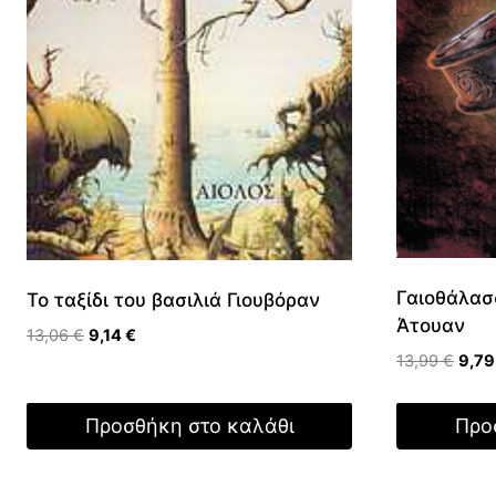
Γαιοθάλασ
Το ταξίδι του βασιλιά Γιουβόραν
Άτουαν
Original
Η
13,06
€
9,14
€
Origi
price
τρέχουσα
13,99
€
9,7
price
was:
τιμή
was:
13,06 €.
είναι:
Προσθήκη στο καλάθι
Προ
13,99
9,14 €.