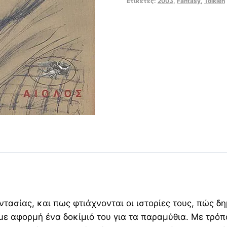
Ετικέτες:
2003
,
Fantasy
,
Tolkien
Δέντρο
Ιστορίες
για
Νεράιδες...
Και
Άλλα
ποσότητα
ντασίας, και πως φτιάχνονται οι ιστορίες τους, πώς 
ε αφορμή ένα δοκίμιό του για τα παραμύθια. Με τρόπο