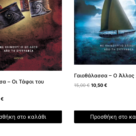
Γαιοθάλασσα – Ο Άλλος
σα – Oι Τάφοι του
Original
Η
15,00
€
10,50
€
price
τρέχουσα
nal
Η
9
€
was:
τιμή
τρέχουσα
15,00 €.
είναι:
τιμή
10,50 €.
σθήκη στο καλάθι
Προσθήκη στο κα
 €.
είναι:
9,79 €.