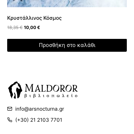
Κρυστάλλινος Κόσμος
Original
Η
18,35
€
10,00
€
price
τρέχουσα
was:
τιμή
Προσθήκη στο καλάθι
18,35 €.
είναι:
10,00 €.
info@arsnocturna.gr
(+30) 21 2103 7701