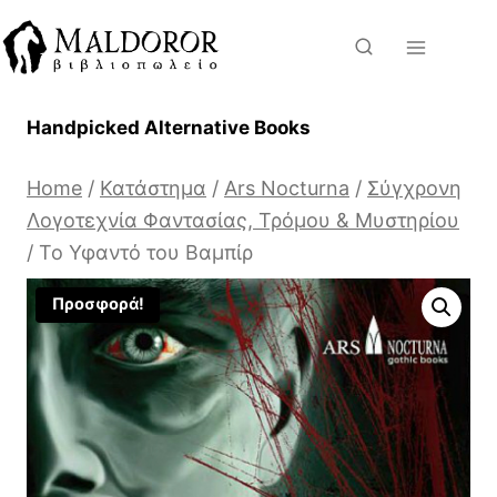
Skip
to
content
Handpicked Alternative Books
Home
/
Κατάστημα
/
Ars Nocturna
/
Σύγχρονη
Λογοτεχνία Φαντασίας, Τρόμου & Μυστηρίου
/
Το Υφαντό του Βαμπίρ
Προσφορά!