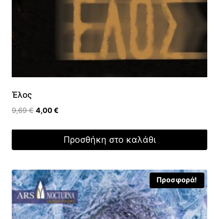
Έλος
Original
Η
9,69
€
4,00
€
price
τρέχουσα
was:
τιμή
Προσθήκη στο καλάθι
9,69 €.
είναι:
4,00 €.
Προσφορά!