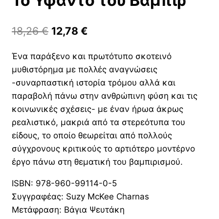
Το Υφαντό του Βαμπίρ
Original
Η
18,26
€
12,78
€
price
τρέχουσα
Ένα παράξενο και πρωτότυπο σκοτεινό
was:
τιμή
μυθιστόρημα με πολλές αναγνώσεις
18,26 €.
είναι:
-συναρπαστική ιστορία τρόμου αλλά και
12,78 €.
παραβολή πάνω στην ανθρώπινη φύση και τις
κοινωνικές σχέσεις- με έναν ήρωα άκρως
ρεαλιστικό, μακριά από τα στερεότυπα του
είδους, το οποίο θεωρείται από πολλούς
σύγχρονους κριτικούς το αρτιότερο μοντέρνο
έργο πάνω στη θεματική του βαμπιρισμού.
ISBN: 978-960-99114-0-5
Συγγραφέας: Suzy McKee Charnas
Μετάφραση: Βάγια Ψευτάκη