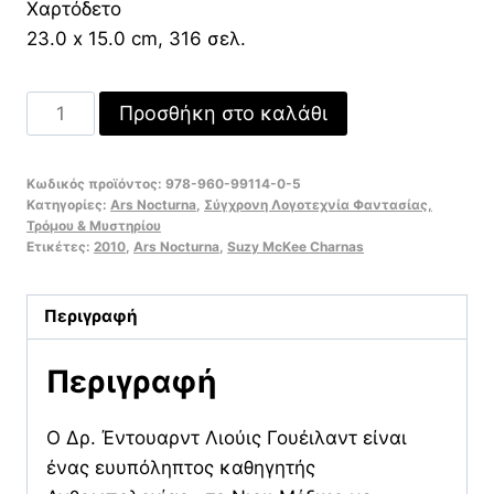
Χαρτόδετο
23.0 x 15.0 cm, 316 σελ.
Το
Προσθήκη στο καλάθι
Υφαντό
του
Κωδικός προϊόντος:
978-960-99114-0-5
Βαμπίρ
Κατηγορίες:
Ars Nocturna
,
Σύγχρονη Λογοτεχνία Φαντασίας,
ποσότητα
Τρόμου & Μυστηρίου
Ετικέτες:
2010
,
Ars Nocturna
,
Suzy McKee Charnas
Περιγραφή
Περιγραφή
Ο Δρ. Έντουαρντ Λιούις Γουέιλαντ είναι
ένας ευυπόληπτος καθηγητής