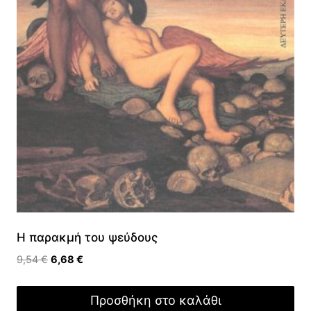
Η παρακμή του ψεύδους
Original
Η
9,54
€
6,68
€
price
τρέχουσα
was:
τιμή
Προσθήκη στο καλάθι
9,54 €.
είναι: