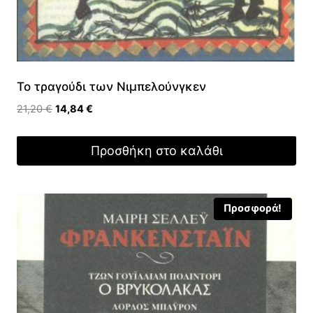
Το τραγούδι των Νιμπελούνγκεν
Original
Η
21,20
€
14,84
€
price
τρέχουσα
was:
τιμή
Προσθήκη στο καλάθι
21,20 €.
είναι:
14,84 €.
Προσφορά!