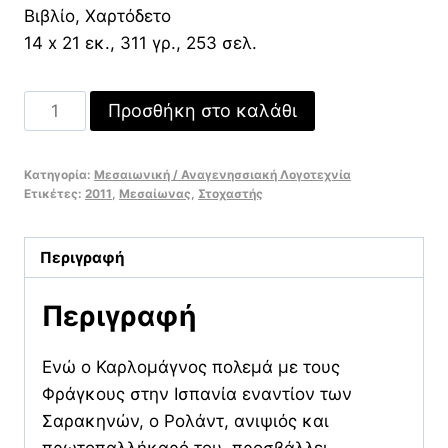
Βιβλίο, Χαρτόδετο
14 x 21 εκ., 311 γρ., 253 σελ.
Το
Προσθήκη στο καλάθι
τραγούδι
του
Κατηγορία:
Μεσαιωνική / Αναγενησσιακή Λογοτεχνία
Ρολάντ
Ετικέτες:
2011
,
Μεσαίωνας
,
Στοχαστής
ποσότητα
Περιγραφή
Περιγραφή
Ενώ ο Καρλομάγνος πολεμά με τους
Φράγκους στην Ισπανία εναντίον των
Σαρακηνών, ο Ρολάντ, ανιψιός και