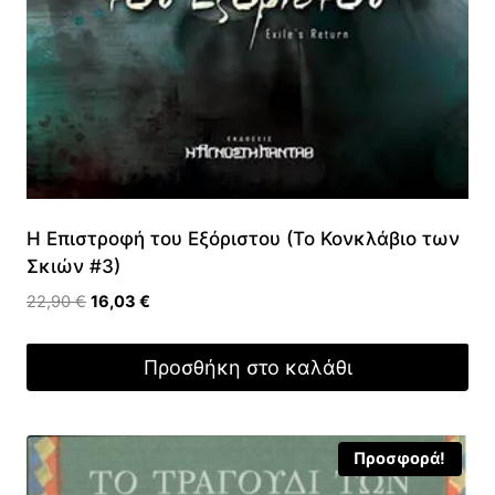
Η Επιστροφή του Εξόριστου (Το Κονκλάβιο των
Σκιών #3)
Original
Η
22,90
€
16,03
€
price
τρέχουσα
was:
τιμή
Προσθήκη στο καλάθι
22,90 €.
είναι:
16,03 €.
Προσφορά!