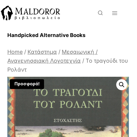
Skip
to
content
Handpicked Alternative Books
Home
/
Κατάστημα
/
Μεσαιωνική /
Αναγενησσιακή Λογοτεχνία
/
Το τραγούδι του
Ρολάντ
Προσφορά!