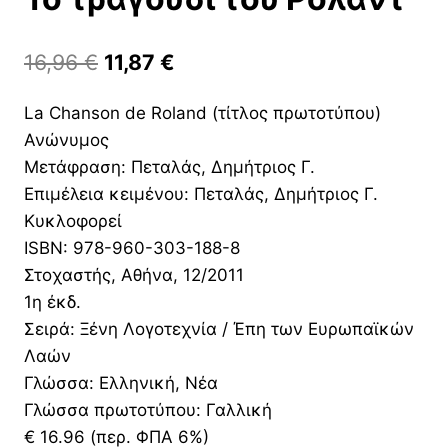
Original
Η
16,96
€
11,87
€
price
τρέχουσα
La Chanson de Roland (τίτλος πρωτοτύπου)
was:
τιμή
Ανώνυμος
16,96 €.
είναι:
Μετάφραση: Πεταλάς, Δημήτριος Γ.
11,87 €.
Επιμέλεια κειμένου: Πεταλάς, Δημήτριος Γ.
Κυκλοφορεί
ISBN: 978-960-303-188-8
Στοχαστής, Αθήνα, 12/2011
1η έκδ.
Σειρά: Ξένη Λογοτεχνία / Έπη των Ευρωπαϊκών
Λαών
Γλώσσα: Ελληνική, Νέα
Γλώσσα πρωτοτύπου: Γαλλική
€ 16.96 (περ. ΦΠΑ 6%)