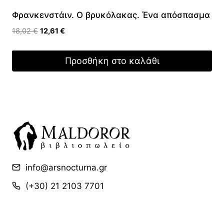
Φρανκενστάιν. Ο βρυκόλακας. Ένα απόσπασμα
Original
Η
18,02
€
12,61
€
price
τρέχουσα
was:
τιμή
Προσθήκη στο καλάθι
18,02 €.
είναι:
12,61 €.
info@arsnocturna.gr
(+30) 21 2103 7701