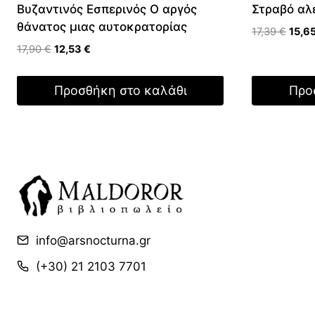
Βυζαντινός Εσπερινός Ο αργός
Στραβό αλ
θάνατος μιας αυτοκρατορίας
Origi
17,39
€
15,6
price
Original
Η
17,90
€
12,53
€
was:
price
τρέχουσα
17,39
was:
τιμή
Προσθήκη στο καλάθι
Προ
17,90 €.
είναι:
12,53 €.
info@arsnocturna.gr
(+30) 21 2103 7701