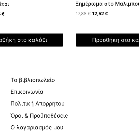
Ξημέρωμα στο Μαλιμπο
έτρι
Original
Η
nal
Η
17,88
€
12,52
€
5
€
price
τρέχουσα
τρέχουσα
was:
τιμή
τιμή
17,88 €.
είναι:
 €.
είναι:
σθήκη στο καλάθι
Προσθήκη στο κα
12,52 €.
15,65 €.
Το βιβλιοπωλείο
Επικοινωνία
Πολιτική Απορρήτου
Όροι & Προϋποθέσεις
Ο λογαριασμός μου