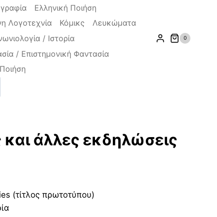
ογραφία
Ελληνική Ποιήση
η Λογοτεχνία
Κόμικς
Λευκώματα
νωνιολογία / Ιστορία
0
σία / Επιστημονική Φαντασία
Ποιήση
ζήτηση
 και άλλες εκδηλώσεις
χουσα
ies (τίτλος πρωτοτύπου)
ρία