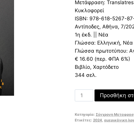
16,60 €.
είναι
Μετάφραση: Translatres
11,57
Κυκλοφορεί
ISBN: 978-618-5267-87
Αντίποδες, Αθήνα, 7/20
1η έκδ. || Νέα
Γλώσσα: Ελληνική, Νέα
Γλώσσα πρωτοτύπου: Α
€ 16.60 (περ. ΦΠΑ 6%)
Βιβλίο, Χαρτόδετο
344 σελ.
Το
Προσθήκη στ
σώμα
της
Κατηγορία:
Σύγχρονη Μεταφρασ
και
Ετικέτες:
2024
,
αμερικάνικη λο
άλλες
εκδηλώσεις