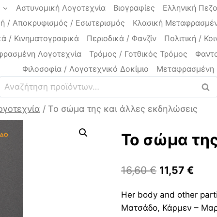
a
Αστυνομική Λογοτεχνία
Βιογραφίες
Ελληνική Πεζ
ή / Αποκρυφισμός / Εσωτερισμός
Κλασική Μεταφρασμέν
ά / Κινηματογραφικά
Περιοδικά / Φανζίν
Πολιτική / Κοι
φρασμένη Λογοτεχνία
Τρόμος / Γοτθικός Τρόμος
Φαντα
Φιλοσοφία / Λογοτεχνικό Δοκίμιο
Μεταφρασμένη 
Αναζήτηση
Ανα
για:
ογοτεχνία
/
Το σώμα της και άλλες εκδηλώσεις
Το σώμα της
Original
Η
16,60
€
11,57
€
price
τρέ
Her body and other part
was:
τιμή
Ματσάδο, Κάρμεν – Μα