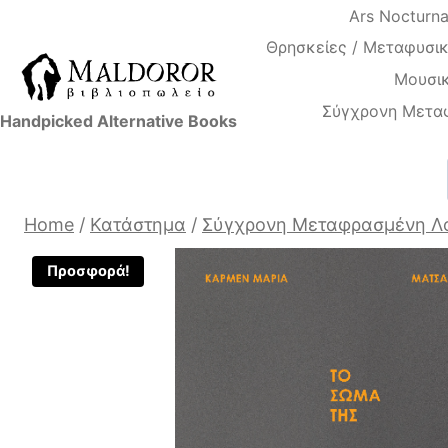
Skip
Ars Nocturn
to
Θρησκείες / Μεταφυσικ
content
Μουσικ
Σύγχρονη Μετα
Handpicked Alternative Books
Home
/
Κατάστημα
/
Σύγχρονη Μεταφρασμένη Λ
Προσφορά!