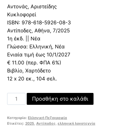
price
τρέχουσα
Αντονάς, Αριστείδης
was:
τιμή
Κυκλοφορεί
11,00 €.
είναι:
ISBN: 978-618-5926-08-3
9,90 €.
Αντίποδες, Αθήνα, 7/2025
1η έκδ. || Νέα
Γλώσσα: Ελληνική, Νέα
Ενιαία τιμή έως 10/1/2027
€ 11.00 (περ. ΦΠΑ 6%)
Βιβλίο, Χαρτόδετο
12 x 20 εκ., 104 σελ.
Το
Προσθήκη στο καλάθι
σημειωματάριο
ποσότητα
Κατηγορία:
Ελληνική Πεζογραφία
Ετικέτες:
2025
,
Αντίποδες
,
ελληνική λογοτεχνία