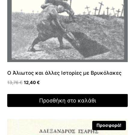
O Άλιωτος και άλλες Ιστορίες με Βρυκόλακες
Original
Η
13,76
€
12,40
€
price
τρέχουσα
was:
τιμή
Προσθήκη στο καλάθι
13,76 €.
είναι:
12,40 €.
Προσφορά!