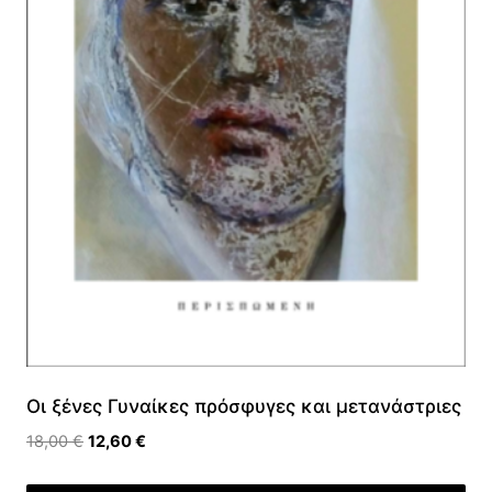
Οι ξένες Γυναίκες πρόσφυγες και μετανάστριες
Original
Η
18,00
€
12,60
€
price
τρέχουσα
was:
τιμή