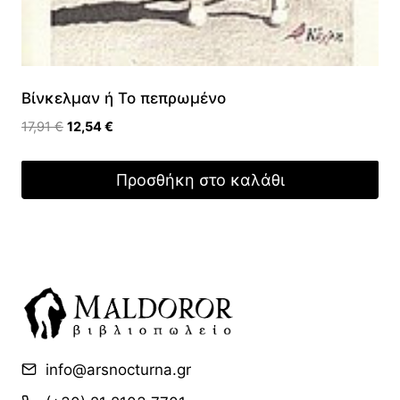
Βίνκελμαν ή Το πεπρωμένο
Original
Η
17,91
€
12,54
€
price
τρέχουσα
was:
τιμή
Προσθήκη στο καλάθι
17,91 €.
είναι:
12,54 €.
info@arsnocturna.gr