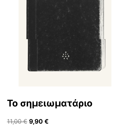
Το σημειωματάριο
Original
Η
11,00
€
9,90
€