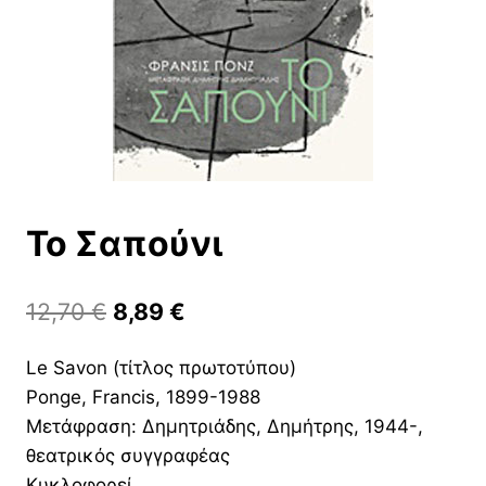
Το Σαπούνι
Original
Η
12,70
€
8,89
€
price
τρέχουσα
Le Savon (τίτλος πρωτοτύπου)
was:
τιμή
Ponge, Francis, 1899-1988
12,70 €.
είναι:
Μετάφραση: Δημητριάδης, Δημήτρης, 1944-,
8,89 €.
θεατρικός συγγραφέας
Κυκλοφορεί