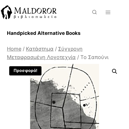
Skip
to
content
Handpicked Alternative Books
Home
/
Κατάστημα
/
Σύγχρονη
Μεταφρασμένη Λογοτεχνία
/
Το Σαπούνι
Προσφορά!