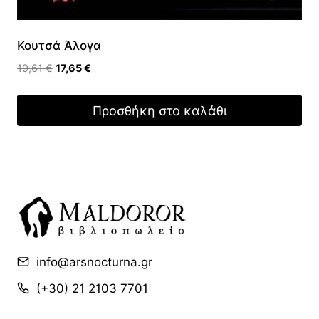
Κουτσά Άλογα
Original
Η
19,61
€
17,65
€
price
τρέχουσα
was:
τιμή
Προσθήκη στο καλάθι
19,61 €.
είναι:
17,65 €.
info@arsnocturna.gr
(+30) 21 2103 7701