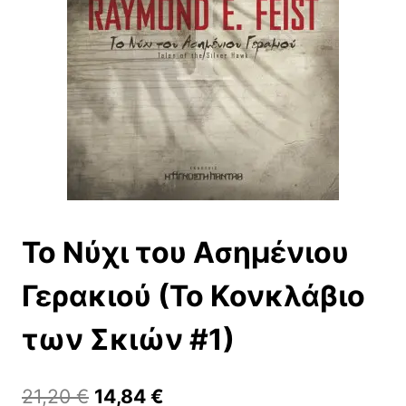
Το Νύχι του Ασημένιου
Γερακιού (Το Κονκλάβιο
των Σκιών #1)
Original
Η
21,20
€
14,84
€