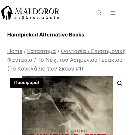
Skip
to
content
Handpicked Alternative Books
Home
/
Κατάστημα
/
Φαντασία / Επιστημονική
Φαντασία
/
Το Νύχι του Ασημένιου Γερακιού
(Το Κονκλάβιο των Σκιών #1)
Προσφορά!