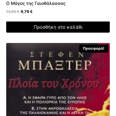
Ο Μάγος της Γαιοθάλασσας
Original
Η
13,99
€
9,79
€
price
τρέχουσα
was:
τιμή
Προσθήκη στο καλάθι
13,99 €.
είναι:
9,79 €.
Προσφορά!