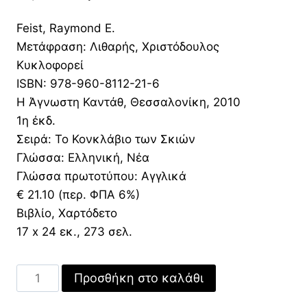
price
τρέχουσα
Feist, Raymond E.
was:
τιμή
Μετάφραση: Λιθαρής, Χριστόδουλος
21,20 €.
είναι:
Κυκλοφορεί
14,84 €.
ISBN: 978-960-8112-21-6
Η Άγνωστη Καντάθ, Θεσσαλονίκη, 2010
1η έκδ.
Σειρά: Το Κονκλάβιο των Σκιών
Γλώσσα: Ελληνική, Νέα
Γλώσσα πρωτοτύπου: Αγγλικά
€ 21.10 (περ. ΦΠΑ 6%)
Βιβλίο, Χαρτόδετο
17 x 24 εκ., 273 σελ.
Το
Προσθήκη στο καλάθι
Νύχι