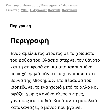
του
Κατηγορία:
Φαντασία / Επιστημονική Φαντασία
Ασημένιου
Ετικέτες:
2010
,
Η Άγνωστη Καντάθ
,
Φαντασία
Γερακιού
(Το
Περιγραφή
Κονκλάβιο
των
Περιγραφή
Σκιών
#1)
Ένας αμείλικτος στρατός με τα χρώματα
ποσότητα
του Δούκα του Ολάσκο σπέρνει τον θάνατο
και τη συμφορά σε μια απομακρυσμένη
περιοχή, ψηλά πάνω στα χιονοσκέπαστα
βουνά της Μιδκημίας. Στο πέρασμά του
ισοπεδώνει το ένα χωριό μετά το άλλο και
σφάζει χωρίς κανένα έλεος άντρες,
γυναίκες και παιδιά. Και όταν το μακελειό
καταλαγιάζει, ο μόνος που βγαίνει