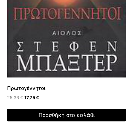
Πρωτογέννητοι
Original
Η
25,36
€
17,75
€
price
τρέχουσα
was:
τιμή
Προσθήκη στο καλάθι
25,36 €.
είναι:
17,75 €.