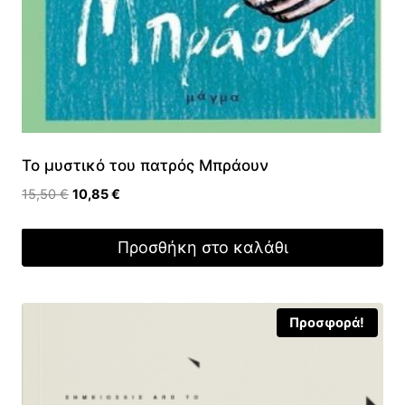
Το μυστικό του πατρός Μπράουν
Original
Η
15,50
€
10,85
€
price
τρέχουσα
was:
τιμή
Προσθήκη στο καλάθι
15,50 €.
είναι:
10,85 €.
Προσφορά!