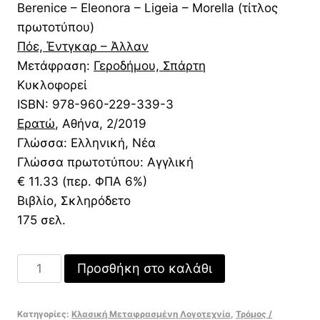
Berenice – Eleonora – Ligeia – Morella (τίτλος
was:
τιμή
πρωτοτύπου)
11,33 €.
είναι:
Πόε, Έντγκαρ – Άλλαν
8,16 €.
Μετάφραση:
Γεροδήμου, Σπάρτη
Κυκλοφορεί
ISBN:
978-960-229-339-3
Ερατώ
, Αθήνα
, 2/2019
Γλώσσα: Ελληνική, Νέα
Γλώσσα πρωτοτύπου: Αγγλική
€ 11.33 (περ. ΦΠΑ 6%)
Βιβλίο, Σκληρόδετο
175 σελ.
Τέσσερις
Προσθήκη στο καλάθι
Ερωτικές
Ιστορίες
Κατηγορίες:
Κλασική Μεταφρασμένη Λογοτεχνία
,
Τρόμος /