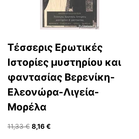
Τέσσερις Ερωτικές
Ιστορίες μυστηρίου και
φαντασίας Βερενίκη-
Ελεονώρα-Λιγεία-
Μορέλα
Original
Η
11,33
€
8,16
€
price
τρέχουσα