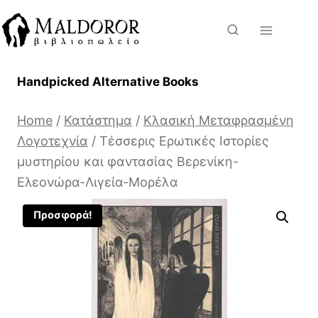
Skip
to
content
Handpicked Alternative Books
Home
/
Κατάστημα
/
Κλασική Μεταφρασμένη
Λογοτεχνία
/
Τέσσερις Ερωτικές Ιστορίες
μυστηρίου και φαντασίας Βερενίκη-
Ελεονώρα-Λιγεία-Μορέλα
Προσφορά!