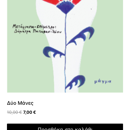
Δύο Μάνες
Original
Η
10,00
€
7,00
€
price
τρέχουσα
was:
τιμή
Προσθήκη στο καλάθι