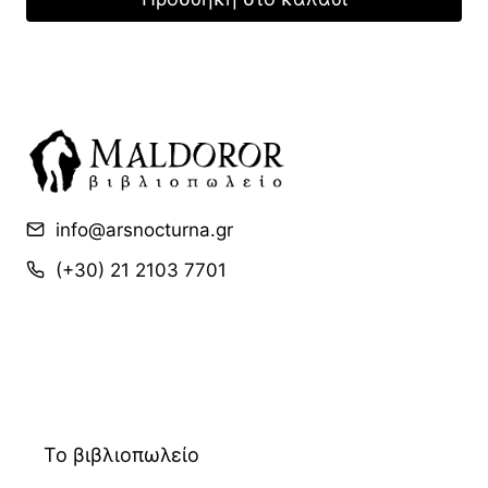
10,00 €.
είναι:
7,00 €.
info@arsnocturna.gr
(+30) 21 2103 7701
Το βιβλιοπωλείο