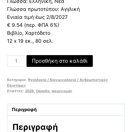
Γλώσσα: Ελληνική, Νέα
Γλώσσα πρωτοτύπου: Αγγλική
Ενιαία τιμή έως 2/8/2027
€ 9.54 (περ. ΦΠΑ 6%)
Βιβλίο, Χαρτόδετο
12 x 19 εκ., 80 σελ.
Σώματα
Προσθήκη στο καλάθι
προς
κατανάλωση
Κατηγορία:
Ψυχολογία / Κοινωνιολογία / Ανθρωπιστικές
Σκέψεις
Επιστήμες
πάνω
Ετικέτες:
2026
,
Oposito
,
φεμινισμός
στον
φεμινισμό
Περιγραφή
και
τη
Περιγραφή
χορτοφαγία