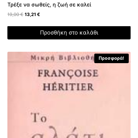
Τρέξε να σωθείς, η ζωή σε καλεί
Original
Η
19,00
€
13,21
€
price
τρέχουσα
was:
τιμή
Προσθήκη στο καλάθι
19,00 €.
είναι:
13,21 €.
Προσφορά!