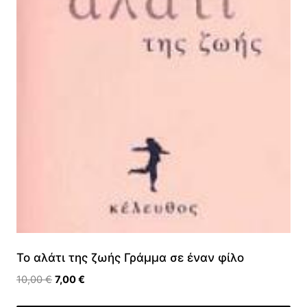
Το αλάτι της ζωής Γράμμα σε έναν φίλο
Original
Η
10,00
€
7,00
€
price
τρέχουσα