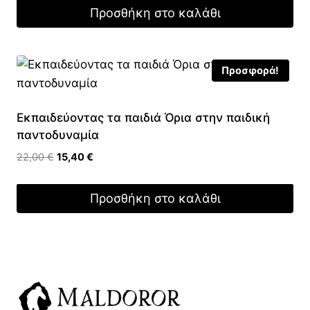
was:
τιμή
Προσθήκη στο καλάθι
10,00 €.
είναι:
7,00 €.
Προσφορά!
Εκπαιδεύοντας τα παιδιά Όρια στην παιδική
παντοδυναμία
Original
Η
22,00
€
15,40
€
price
τρέχουσα
was:
τιμή
Προσθήκη στο καλάθι
22,00 €.
είναι:
15,40 €.