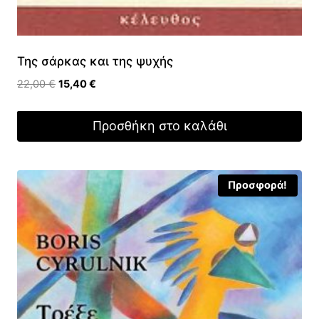
Της σάρκας και της ψυχής
Original
Η
22,00
€
15,40
€
price
τρέχουσα
was:
τιμή
Προσθήκη στο καλάθι
22,00 €.
είναι:
15,40 €.
Προσφορά!