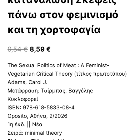
πάνω στον φεμινισμό
και τη χορτοφαγία
Original
Η
9,54
€
8,59
€
price
τρέχουσα
The Sexual Politics of Meat : A Feminist-
was:
τιμή
Vegetarian Critical Theory (τίτλος πρωτοτύπου)
9,54 €.
είναι:
Adams, Carol J.
8,59 €.
Μετάφραση: Τσίρμπας, Βαγγέλης
Κυκλοφορεί
ISBN: 978-618-5833-08-4
Oposito, Αθήνα, 2/2026
1η έκδ. || Νέα
Σειρά: minimal theory