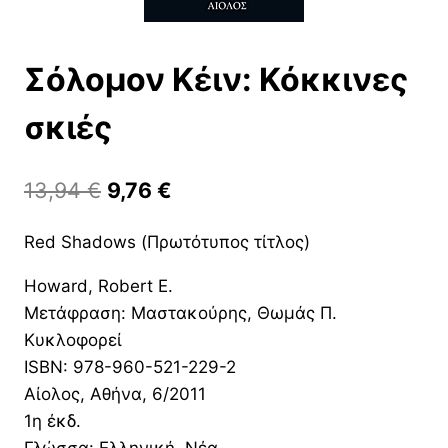
Σόλομον Κέιν: Κόκκινες
σκιές
Original
Η
13,94
€
9,76
€
price
τρέχουσα
Red Shadows (Πρωτότυπος τίτλος)
was:
τιμή
Howard, Robert E.
13,94 €.
είναι:
Μετάφραση: Μαστακούρης, Θωμάς Π.
9,76 €.
Κυκλοφορεί
ISBN: 978-960-521-229-2
Αίολος, Αθήνα, 6/2011
1η έκδ.
Γλώσσα: Ελληνική, Νέα