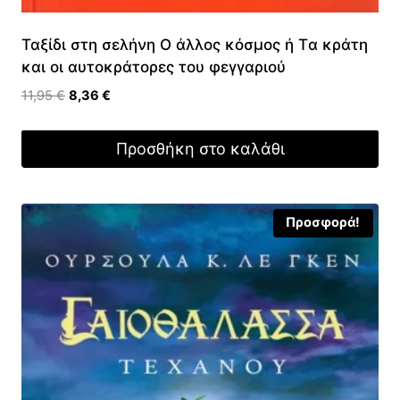
Ταξίδι στη σελήνη Ο άλλος κόσμος ή Tα κράτη
και οι αυτοκράτορες του φεγγαριού
Original
Η
11,95
€
8,36
€
price
τρέχουσα
was:
τιμή
Προσθήκη στο καλάθι
11,95 €.
είναι:
8,36 €.
Προσφορά!