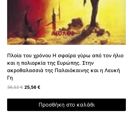
Πλοία του χρόνου Η σφαίρα γύρω από τον ήλιο
και η πολιορκία της Ευρώπης. Στην
ακροθαλασσιά της Παλαιόκαινης και η Λευκή
Γη
Original
Η
36,52
€
25,56
€
price
τρέχουσα
was:
τιμή
Προσθήκη στο καλάθι
36,52 €.
είναι:
25,56 €.