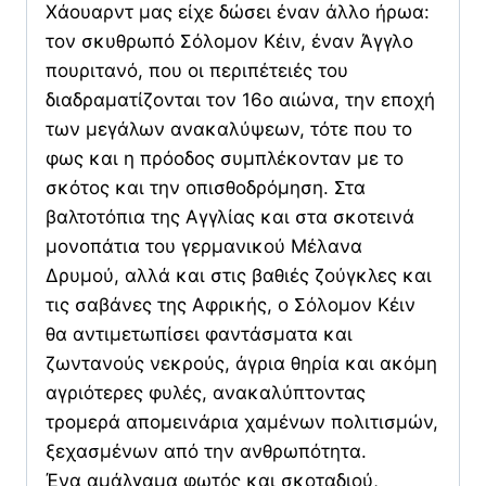
Χάουαρντ μας είχε δώσει έναν άλλο ήρωα:
τον σκυθρωπό Σόλομον Κέιν, έναν Άγγλο
πουριτανό, που οι περιπέτειές του
διαδραματίζονται τον 16ο αιώνα, την εποχή
των μεγάλων ανακαλύψεων, τότε που το
φως και η πρόοδος συμπλέκονταν με το
σκότος και την οπισθοδρόμηση. Στα
βαλτοτόπια της Αγγλίας και στα σκοτεινά
μονοπάτια του γερμανικού Μέλανα
Δρυμού, αλλά και στις βαθιές ζούγκλες και
τις σαβάνες της Αφρικής, ο Σόλομον Κέιν
θα αντιμετωπίσει φαντάσματα και
ζωντανούς νεκρούς, άγρια θηρία και ακόμη
αγριότερες φυλές, ανακαλύπτοντας
τρομερά απομεινάρια χαμένων πολιτισμών,
ξεχασμένων από την ανθρωπότητα.
Ένα αμάλγαμα φωτός και σκοταδιού,