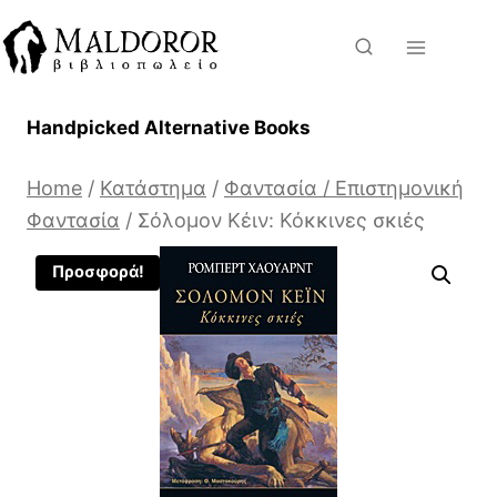
Skip
to
content
Handpicked Alternative Books
Home
/
Κατάστημα
/
Φαντασία / Επιστημονική
Φαντασία
/
Σόλομον Κέιν: Κόκκινες σκιές
Προσφορά!