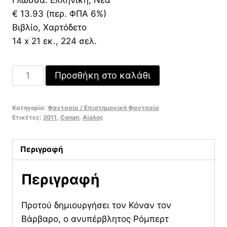
€ 13.93 (περ. ΦΠΑ 6%)
Βιβλίο, Χαρτόδετο
14 x 21 εκ., 224 σελ.
Σόλομον
Προσθήκη στο καλάθι
Κέιν:
Κόκκινες
Κατηγορία:
Φαντασία / Επιστημονική Φαντασία
σκιές
Ετικέτες:
2011
,
Conan
,
Αίολος
ποσότητα
Περιγραφή
Περιγραφή
Προτού δημιουργήσει τον Κόναν τον
Βάρβαρο, ο ανυπέρβλητος Ρόμπερτ