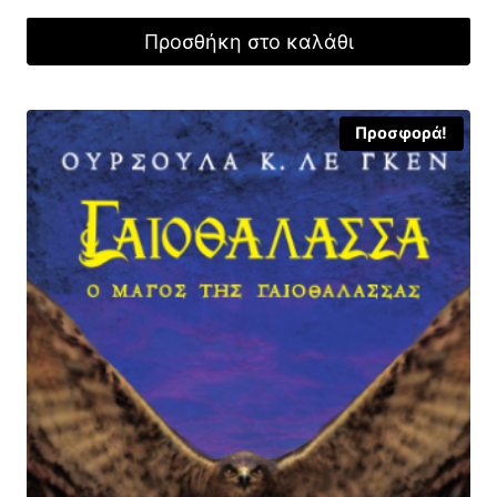
was:
τιμή
Προσθήκη στο καλάθι
15,00 €.
είναι:
10,50 €.
Προσφορά!