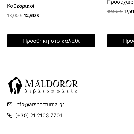
Προσεχώς
Καθεδρικοί
Origi
19,90
€
17,9
Original
Η
18,00
€
12,60
€
price
price
τρέχουσα
was:
was:
τιμή
19,90
18,00 €.
είναι:
Προσθήκη στο καλάθι
Προ
12,60 €.
info@arsnocturna.gr
(+30) 21 2103 7701