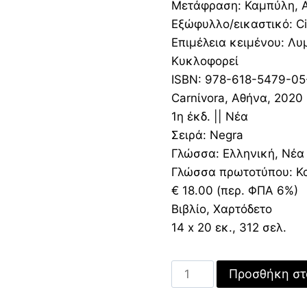
18,00 €.
είνα
Μετάφραση: Καμπύλη, 
12,6
Εξώφυλλο/εικαστικό: Cim
Επιμέλεια κειμένου: Λ
Κυκλοφορεί
ISBN: 978-618-5479-05
Carnίvora, Αθήνα, 2020
1η έκδ. || Νέα
Σειρά: Negra
Γλώσσα: Ελληνική, Νέα
Γλώσσα πρωτοτύπου: Κ
€ 18.00 (περ. ΦΠΑ 6%)
Βιβλίο, Χαρτόδετο
14 x 20 εκ., 312 σελ.
Σχεδόν
Προσθήκη στ
Νεκρή
Φύση