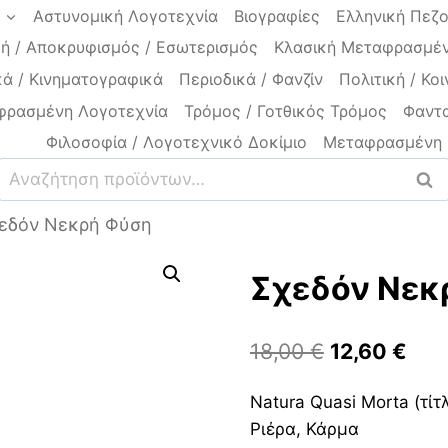
a
Αστυνομική Λογοτεχνία
Βιογραφίες
Ελληνική Πεζ
ή / Αποκρυφισμός / Εσωτερισμός
Κλασική Μεταφρασμέν
ά / Κινηματογραφικά
Περιοδικά / Φανζίν
Πολιτική / Κοι
φρασμένη Λογοτεχνία
Τρόμος / Γοτθικός Τρόμος
Φαντα
Φιλοσοφία / Λογοτεχνικό Δοκίμιο
Μεταφρασμένη 
Αναζήτηση
Ανα
για:
εδόν Νεκρή Φύση
Σχεδόν Νεκ
Original
Η
18,00
€
12,60
€
price
τρέ
Natura Quasi Morta (τί
was:
τιμή
Ριέρα, Κάρμα