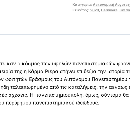
Κατηγορία:
Αστυνομική Λογοτεχ
ποσότητα
Ετικέτες:
2020
,
Carnivora
,
ισπαν
Ούτε καν ο κόσμος των υψηλών πανεπιστημιακών φρον
ιρία της η Κάρμα Ριέρα στήνει επιδέξια την ιστορία τ
ικών φοιτητών Εράσμους του Αυτόνομου Πανεπιστημίο
, ήδη ταλαιπωρημένο από τις καταλήψεις, την αενάως 
κές σχέσεις. Η πανεπιστημιούπολη, όμως, σύντομα θα
του περίφημου πανεπιστημιακού ιδεώδους.