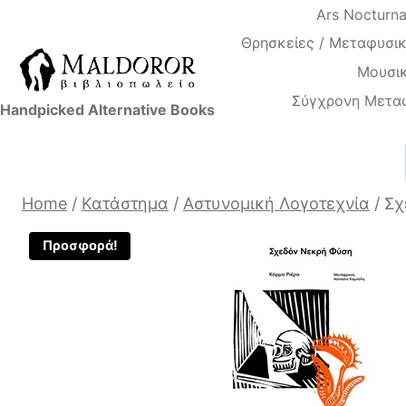
Skip
Ars Nocturn
to
Θρησκείες / Μεταφυσικ
content
Μουσικ
Σύγχρονη Μετα
Handpicked Alternative Books
Home
/
Κατάστημα
/
Αστυνομική Λογοτεχνία
/
Σχ
Προσφορά!