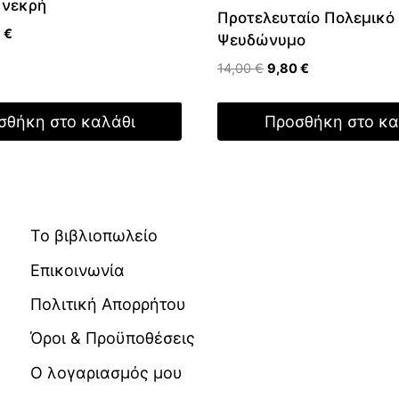
 νεκρή
Προτελευταίο Πολεμικό
nal
Η
1
€
Ψευδώνυμο
τρέχουσα
Original
Η
14,00
€
9,80
€
τιμή
price
τρέχουσα
 €.
είναι:
was:
τιμή
17,91 €.
σθήκη στο καλάθι
Προσθήκη στο κα
14,00 €.
είναι:
9,80 €.
Το βιβλιοπωλείο
Επικοινωνία
Πολιτική Απορρήτου
Όροι & Προϋποθέσεις
Ο λογαριασμός μου