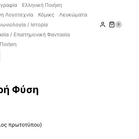
ογραφία
Ελληνική Ποιήση
η Λογοτεχνία
Κόμικς
Λευκώματα
νωνιολογία / Ιστορία
0
σία / Επιστημονική Φαντασία
Ποιήση
ζήτηση
ρή Φύση
χουσα
τλος πρωτοτύπου)