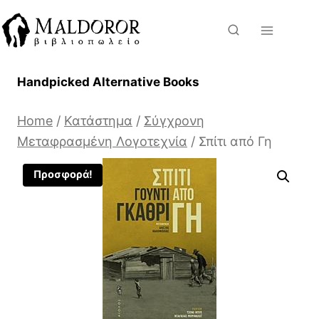
Skip
to
content
Handpicked Alternative Books
Home
/
Κατάστημα
/
Σύγχρονη
Μεταφρασμένη Λογοτεχνία
/
Σπίτι από Γη
Προσφορά!