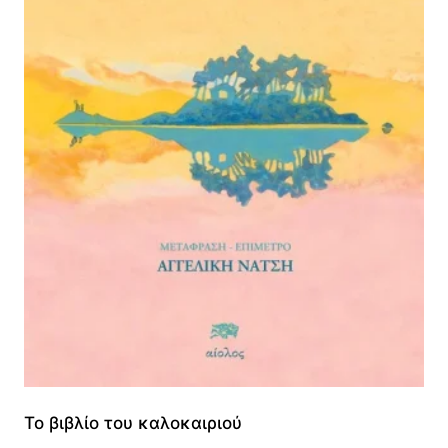
To βιβλίο του καλοκαιριού