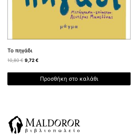
Το πηγάδι
Original
Η
10,80
€
9,72
€
price
τρέχουσα
was:
τιμή
Προσθήκη στο καλάθι
10,80 €.
είναι:
9,72 €.