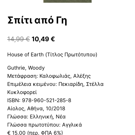
Σπίτι από Γη
Original
Η
14,99
€
10,49
€
price
τρέχουσα
House of Earth (Τίτλος Πρωτότυπου)
was:
τιμή
Guthrie, Woody
14,99 €.
είναι:
Μετάφραση: Καλοφωλιάς, Αλέξης
10,49 €.
Επιμέλεια κειμένου: Πεκιαρίδη, Στέλλα
Κυκλοφορεί
ISBN: 978-960-521-285-8
Αίολος, Αθήνα, 10/2018
Γλώσσα: Ελληνική, Νέα
Γλώσσα πρωτοτύπου: Αγγλικά
€ 15.00 (περ. ΦΠΑ 6%)