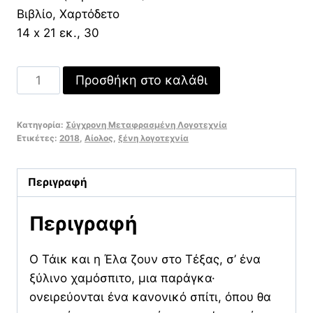
Βιβλίο, Χαρτόδετο
14 x 21 εκ., 30
Σπίτι
Προσθήκη στο καλάθι
από
Γη
Κατηγορία:
Σύγχρονη Μεταφρασμένη Λογοτεχνία
ποσότητα
Ετικέτες:
2018
,
Αίολος
,
ξένη λογοτεχνία
Περιγραφή
Περιγραφή
Ο Τάικ και η Έλα ζουν στο Τέξας, σ’ ένα
ξύλινο χαμόσπιτο, μια παράγκα·
ονειρεύονται ένα κανονικό σπίτι, όπου θα