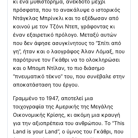
κι ένα μυθιστόρημα, ανέκδοτο μέχρι
πρόσφατα, που το ανακάλυψε ο ιστορικός
Ντάγκλας Μπρίνκλι και το εξέδωσαν από
κοινού με τον Τζόνι Ντεπ, γράφοντας κι
έναν εξαιρετικό πρόλογο. Μεταξύ αυτών
που δεν άφησε ασυγκίνητους το “Σπίτι από
γη”, ήταν και ο λαογράφος Άλαν Λόμαξ, που
παρότρυνε τον Γκάθρι να το ολοκληρώσει
και ο Μπομπ Ντίλαν, το πιο διάσημο
“πνευματικό τέκνο” του, που συνέβαλε στην
αποκατάσταση του έργου.
Γραμμένο το 1947, αποτελεί μια
τοιχογραφία της Αμερικής της Μεγάλης
Οικονομικής Κρίσης, κι ακόμη μια κραυγή
για την αξιοπρέπεια του ανθρώπου. Το “This
Land is your Land”, ο ύμνος του Γκάθρι, που