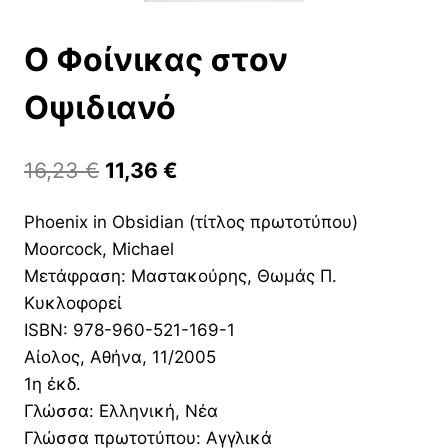
Ο Φοίνικας στον
Οψιδιανό
Original
Η
16,23
€
11,36
€
price
τρέχουσα
Phoenix in Obsidian (τίτλος πρωτοτύπου)
was:
τιμή
Moorcock, Michael
16,23 €.
είναι:
Μετάφραση: Μαστακούρης, Θωμάς Π.
11,36 €.
Κυκλοφορεί
ISBN: 978-960-521-169-1
Αίολος, Αθήνα, 11/2005
1η έκδ.
Γλώσσα: Ελληνική, Νέα
Γλώσσα πρωτοτύπου: Αγγλικά