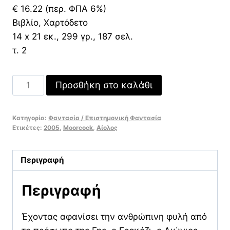
€ 16.22 (περ. ΦΠΑ 6%)
Βιβλίο, Χαρτόδετο
14 x 21 εκ., 299 γρ., 187 σελ.
τ. 2
Ο
Προσθήκη στο καλάθι
Φοίνικας
στον
Κατηγορία:
Φαντασία / Επιστημονική Φαντασία
Οψιδιανό
Ετικέτες:
2005
,
Moorcock
,
Αίολος
ποσότητα
Περιγραφή
Περιγραφή
Έχοντας αφανίσει την ανθρώπινη φυλή από