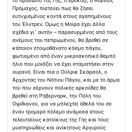
το πρόσωπο της Γης, ο Ερεκόζι, ο Αιώνιος
Πρόμαχος, πιστεύει πως θα ζήσει
ευτυχισμένος κοντά στους αγαπημένους
του Έλντρεν. Όμως η Μοίρα έχει άλλα
σχέδια γι` αυτόν – παρασυρμένος από τους
ανέμους του πεπρωμένου, θα βρεθεί σε
κάποιον ετοιμοθάνατο κόσμο πάγου,
φωτισμένο από έναν μικροσκοπικό θαμπό
ήλιο που μοιάζει να έχει σταματήσει στον
ουρανό. Είναι πια ο Ούλρικ Σκάρσολ, ο
Άρχοντας του Νότιου Πάγου, και με το άρμα
του που σέρνουν πολικές αρκούδες θα
βρεθεί στη Ρόβερναρκ, την Πόλη του
Οψιδιανού, για να μπλεχτεί άθελά του σε
έναν τρομερό πόλεμο ανάμεσα στους
τελευταίους κατοίκους της Γης και τους
μυστηριώδεις και ανίκητους Αργυρούς