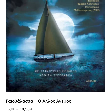
Γαιοθάλασσα – Ο Άλλος Άνεμος
Original
Η
15,00
€
10,50
€