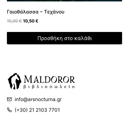
Γαιοθάλασσα – Τεχάνου
Original
Η
15,00
€
10,50
€
price
τρέχουσα
was:
τιμή
Προσθήκη στο καλάθι
15,00 €.
είναι:
10,50 €.
info@arsnocturna.gr
(+30) 21 2103 7701