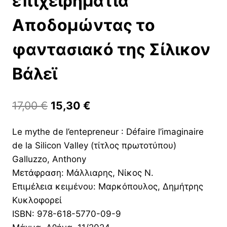
επιχειρηματία
Αποδομώντας το
φαντασιακό της Σίλικον
Βάλεϊ
Original
Η
17,00
€
15,30
€
price
τρέχουσα
Le mythe de l’entepreneur : Défaire l’imaginaire
was:
τιμή
de la Silicon Valley (τίτλος πρωτοτύπου)
17,00 €.
είναι:
Galluzzo, Anthony
15,30 €.
Μετάφραση: Μάλλιαρης, Νίκος Ν.
Επιμέλεια κειμένου: Μαρκόπουλος, Δημήτρης
Κυκλοφορεί
ISBN: 978-618-5770-09-9