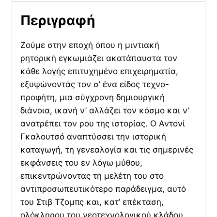
φαντασιακό
Περιγραφή
της
Σίλικον
Ζούμε στην εποχή όπου η μιντιακή
Βάλεϊ
ρητορική εγκωμιάζει ακατάπαυστα τον
ποσότητα
κάθε λογής επιτυχημένο επιχειρηματία,
εξυψώνοντάς τον σ’ ένα είδος τεχνο-
προφήτη, μια σύγχρονη δημιουργική
διάνοια, ικανή ν’ αλλάζει τον κόσμο και ν’
ανατρέπει τον ρου της ιστορίας. Ο Αντονί
Γκαλουτσό αναπτύσσει την ιστορική
καταγωγή, τη γενεαλογία και τις σημερινές
εκφάνσεις του εν λόγω μύθου,
επικεντρώνοντας τη μελέτη του στο
αντιπροσωπευτικότερο παράδειγμα, αυτό
του Στιβ Τζομπς και, κατ’ επέκταση,
ολόκληρου του νεοτεχνολογικού κλάδου