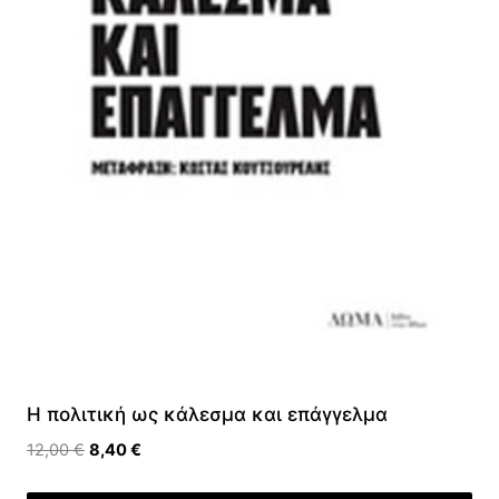
Η πολιτική ως κάλεσμα και επάγγελμα
Original
Η
12,00
€
8,40
€
price
τρέχουσα