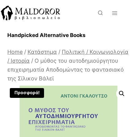
Skip
to
content
Handpicked Alternative Books
Home
/
Κατάστημα
/
Πολιτική / Κοινωνιολογία
/ Ιστορία
/
Ο μύθος του αυτοδημιούργητου
επιχειρηματία Αποδομώντας το φαντασιακό
της Σίλικον Βάλεϊ
Προσφορά!