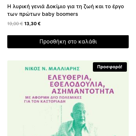
Η λυρική γενιά Δοκίμιο για τη ζωή και το έργο
των πρώτων baby boomers
Original
Η
19,00
€
13,30
€
price
τρέχουσα
was:
τιμή
Προσθήκη στο καλάθι
19,00 €.
είναι:
13,30 €.
Προσφορά!