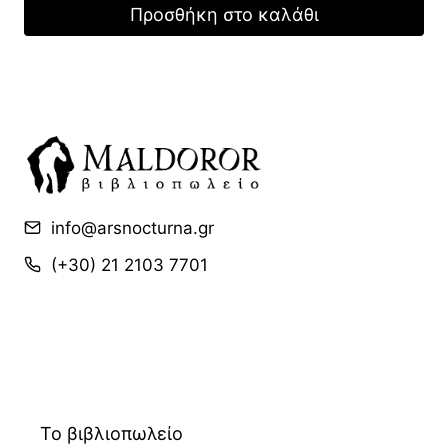
was:
τιμή
Προσθήκη στο καλάθι
14,40 €.
είναι:
10,80 €.
info@arsnocturna.gr
(+30) 21 2103 7701
Το βιβλιοπωλείο