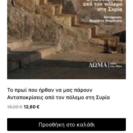
Το πρωί που ήρθαν να μας πάρουν
Ανταποκρίσεις από τον πόλεμο στη Συρία
Original
Η
18,00
€
12,60
€
price
τρέχουσα
was:
τιμή
Προσθήκη στο καλάθι
18,00 €.
είναι: