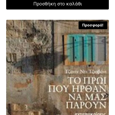
was:
τιμή
Προσθήκη στο καλάθι
12,00 €.
είναι:
8,40 €.
Προσφορά!