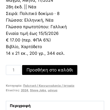
Μάγμα, Αθήνα, 11/2024
28η έκδ. || Νέα
Σειρά: Πολιτικό δοκίμιο · 8
Γλώσσα: Ελληνική, Νέα
Γλώσσα πρωτοτύπου: Γαλλική
Ενιαία τιμή έως 15/5/2026
€ 17.00 (περ. ΦΠΑ 6%)
Βιβλίο, Χαρτόδετο
14 x 21 εκ., 200 γρ., 344 σελ.
Ο
Προσθήκη στο καλάθι
μύθος
του
Κατηγορία:
Πολιτική / Κοινωνιολογία / Ιστορία
αυτοδημιούργητου
Ετικέτες:
2024
,
Steve Jobs
,
μάγμα
επιχειρηματία
Αποδομώντας
Περιγραφή
το