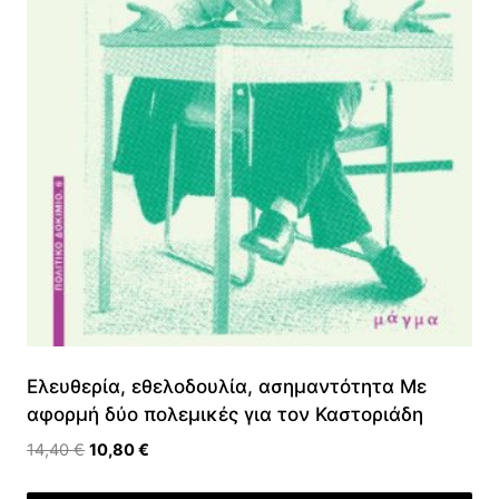
Ελευθερία, εθελοδουλία, ασημαντότητα Με
αφορμή δύο πολεμικές για τον Καστοριάδη
Original
Η
14,40
€
10,80
€
price
τρέχουσα