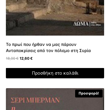
Το πρωί που ήρθαν να μας πάρουν
Ανταποκρίσεις από τον πόλεμο στη Συρία
Original
Η
18,00
€
12,60
€
price
τρέχουσα
was:
τιμή
Προσθήκη στο καλάθι
18,00 €.
είναι:
12,60 €.
Προσφορά!