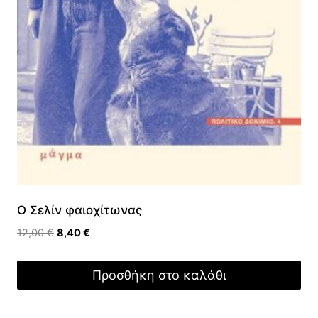
Ο Σελίν φαιοχίτωνας
Original
Η
12,00
€
8,40
€
price
τρέχουσα
was:
τιμή
Προσθήκη στο καλάθι
12,00 €.
είναι:
8,40 €.