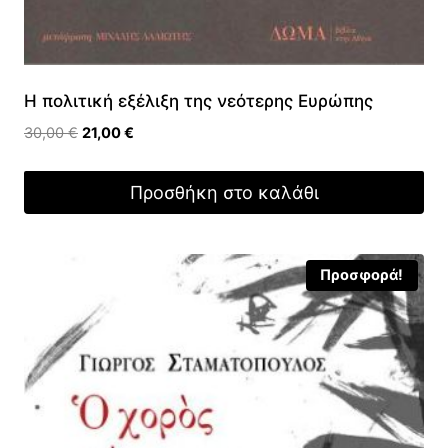
Η πολιτική εξέλιξη της νεότερης Ευρώπης
Original
Η
30,00
€
21,00
€
price
τρέχουσα
was:
τιμή
Προσθήκη στο καλάθι
30,00 €.
είναι:
21,00 €.
Προσφορά!