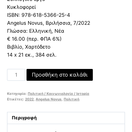
was:
τιμή
Κυκλοφορεί
16,00 €.
είναι:
ISBN: 978-618-5366-25-4
11,20 €.
Angelus Novus, Βριλήσσια, 7/2022
Γλώσσα: Ελληνική, Νέα
€ 16.00 (περ. ΦΠΑ 6%)
Βιβλίο, Χαρτόδετο
14 x 21 εκ., 384 σελ.
Ο
Προσθήκη στο καλάθι
Μακιαβέλι
μετά
Κατηγορία:
Πολιτική / Κοινωνιολογία / Ιστορία
τον
Ετικέτες:
2022
,
Angelus Novus
,
Πολιτική
Μακιαβέλι
ποσότητα
Περιγραφή