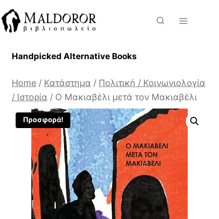
Skip
to
content
Handpicked Alternative Books
Home
/
Κατάστημα
/
Πολιτική / Κοινωνιολογία
/ Ιστορία
/
Ο Μακιαβέλι μετά τον Μακιαβέλι
Προσφορά!