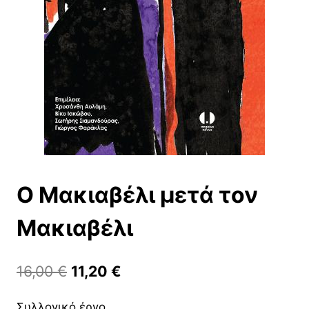
Ο Μακιαβέλι μετά τον
Μακιαβέλι
Original
Η
16,00
€
11,20
€
price
τρέχουσα
Συλλογικό έργο