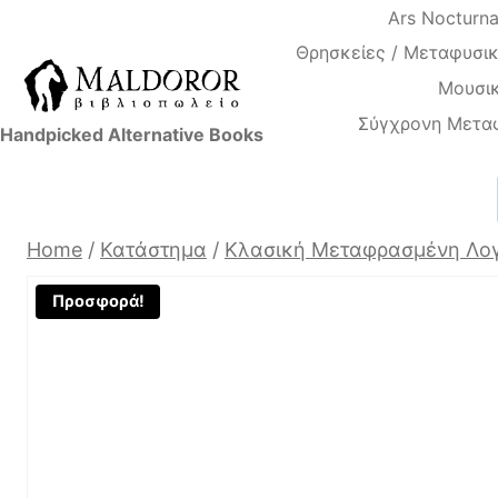
Skip
Ars Nocturn
to
Θρησκείες / Μεταφυσικ
content
Μουσικ
Σύγχρονη Μετα
Handpicked Alternative Books
Home
/
Κατάστημα
/
Κλασική Μεταφρασμένη Λογ
Προσφορά!