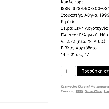
12,72 €.
είναι
Κυκλοφορεί
8,90
ISBN:
978-960-303-03
Στοχαστής
, Αθήνα
, 199
9η έκδ.
Σειρά:
Ξένη Λογοτεχνία
Γλώσσα: Ελληνική, Νέα
€ 12.72 (περ. ΦΠΑ 6%)
Βιβλίο, Χαρτόδετο
14 x 21 εκ., 17
Ο
Προσθήκη στ
κήπος
με
Κατηγορία:
Κλασική Μεταφρασμ
τις
Ετικέτες:
1999
,
Oscar Wilde
,
Στο
ρoδιές
ποσότητα