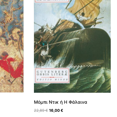
Μόμπι Ντικ ή Η Φάλαινα
Original
Η
22,89
€
16,00
€
price
τρέχουσα