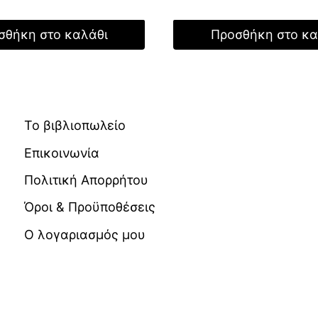
τρέχουσα
was:
τιμή
τιμή
23,50 €.
είναι:
σθήκη στο καλάθι
Προσθήκη στο κα
 €.
είναι:
16,45 €.
18,90 €.
Το βιβλιοπωλείο
Επικοινωνία
Πολιτική Απορρήτου
Όροι & Προϋποθέσεις
Ο λογαριασμός μου