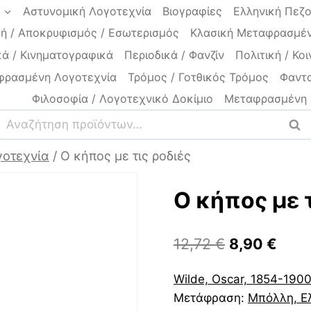
a
Αστυνομική Λογοτεχνία
Βιογραφίες
Ελληνική Πεζ
ή / Αποκρυφισμός / Εσωτερισμός
Κλασική Μεταφρασμέν
ά / Κινηματογραφικά
Περιοδικά / Φανζίν
Πολιτική / Κοι
φρασμένη Λογοτεχνία
Τρόμος / Γοτθικός Τρόμος
Φαντα
Φιλοσοφία / Λογοτεχνικό Δοκίμιο
Μεταφρασμένη 
Αναζήτηση
Ανα
για:
οτεχνία
/
Ο κήπος με τις ρoδιές
Ο κήπος με 
Original
Η
12,72
€
8,90
€
price
τρέχ
Wilde, Oscar, 1854-190
was:
τιμή
Μετάφραση:
Μπόλλη, Ε