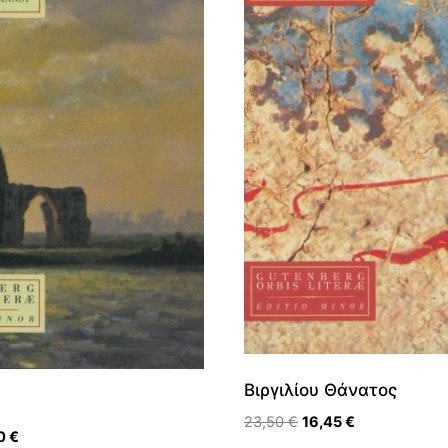
Βιργιλίου Θάνατος
Original
Η
23,50
€
16,45
€
nal
Η
90
€
price
τρέχουσα