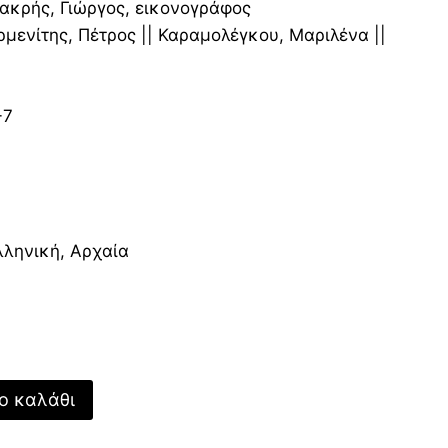
:
ακρής, Γιώργος, εικονογράφος
€.
ρμενίτης, Πέτρος || Καραμολέγκου, Μαριλένα ||
-7
ληνική, Αρχαία
ο καλάθι