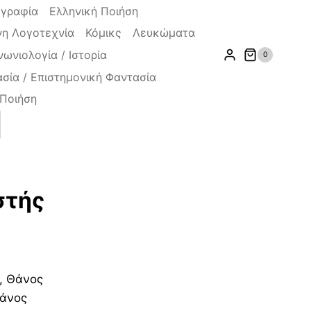
ογραφία
Ελληνική Ποιήση
η Λογοτεχνία
Κόμικς
Λευκώματα
νωνιολογία / Ιστορία
0
σία / Επιστημονική Φαντασία
Ποιήση
ζήτηση
στής
ουσα
, Θάνος
Θάνος