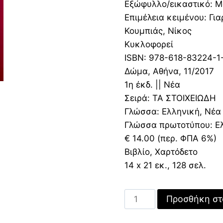
14,00 €.
είναι
Εξώφυλλο/εικαστικό: Μ
9,80 
Επιμέλεια κειμένου: Για
Κουμπιάς, Νίκος
Κυκλοφορεί
ISBN: 978-618-83224-1
Δώμα, Αθήνα, 11/2017
1η έκδ. || Νέα
Σειρά: ΤΑ ΣΤΟΙΧΕΙΩΔΗ
Γλώσσα: Ελληνική, Νέα
Γλώσσα πρωτοτύπου: Ελ
€ 14.00 (περ. ΦΠΑ 6%)
Βιβλίο, Χαρτόδετο
14 x 21 εκ., 128 σελ.
Ο
Προσθήκη στ
Εκκλησιαστής
ποσότητα