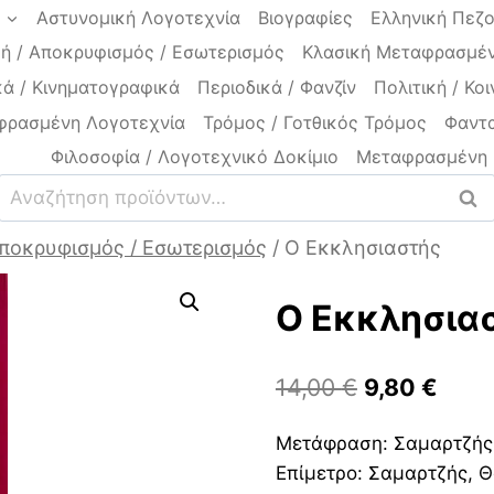
a
Αστυνομική Λογοτεχνία
Βιογραφίες
Ελληνική Πεζ
ή / Αποκρυφισμός / Εσωτερισμός
Κλασική Μεταφρασμέν
ά / Κινηματογραφικά
Περιοδικά / Φανζίν
Πολιτική / Κοι
φρασμένη Λογοτεχνία
Τρόμος / Γοτθικός Τρόμος
Φαντα
Φιλοσοφία / Λογοτεχνικό Δοκίμιο
Μεταφρασμένη 
Αναζήτηση
Ανα
για:
Αποκρυφισμός / Εσωτερισμός
/
Ο Εκκλησιαστής
Ο Εκκλησια
Original
Η
14,00
€
9,80
€
price
τρέχ
Μετάφραση: Σαμαρτζής
was:
τιμή
Επίμετρο: Σαμαρτζής, 