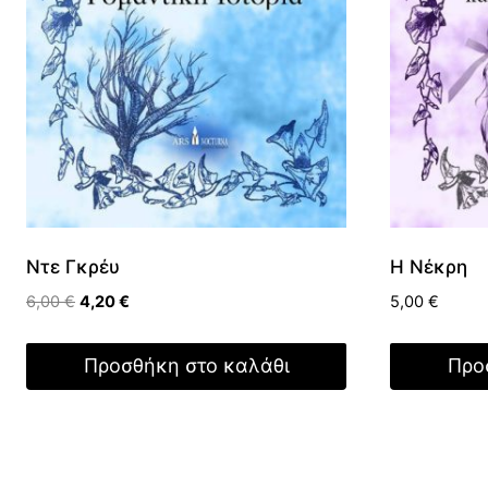
Ντε Γκρέυ
Η Νέκρη
Original
Η
6,00
€
4,20
€
5,00
€
price
τρέχουσα
was:
τιμή
Προσθήκη στο καλάθι
Προ
6,00 €.
είναι:
4,20 €.