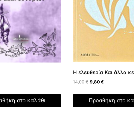
Η ελευθερία Και άλλα κ
Original
Η
14,00
€
9,80
€
price
τρέχουσα
was:
τιμή
σθήκη στο καλάθι
Προσθήκη στο κα
14,00 €.
είναι:
9,80 €.