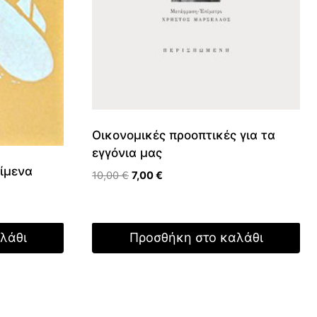
Οικονομικές προοπτικές για τα
εγγόνια μας
είμενα
Original
Η
10,00
€
7,00
€
price
τρέχουσα
was:
τιμή
10,00 €.
είναι:
λάθι
Προσθήκη στο καλάθι
7,00 €.