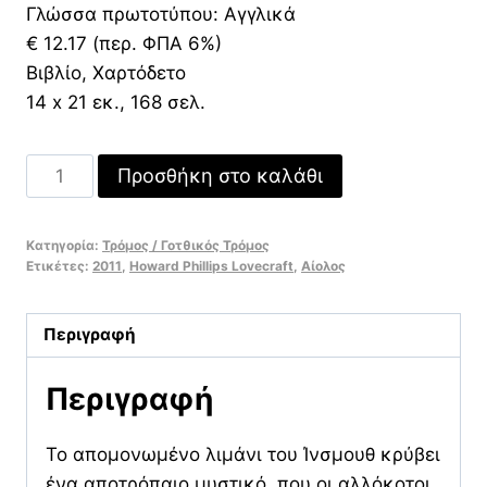
Γλώσσα πρωτοτύπου: Αγγλικά
€ 12.17 (περ. ΦΠΑ 6%)
Βιβλίο, Χαρτόδετο
14 x 21 εκ., 168 σελ.
Ο
Προσθήκη στο καλάθι
ίσκιος
πάνω
Κατηγορία:
Τρόμος / Γοτθικός Τρόμος
από
Ετικέτες:
2011
,
Howard Phillips Lovecraft
,
Αίολος
το
Ίνσμουθ
Περιγραφή
ποσότητα
Περιγραφή
Το απομονωμένο λιμάνι του Ίνσμουθ κρύβει
ένα αποτρόπαιο μυστικό, που οι αλλόκοτοι