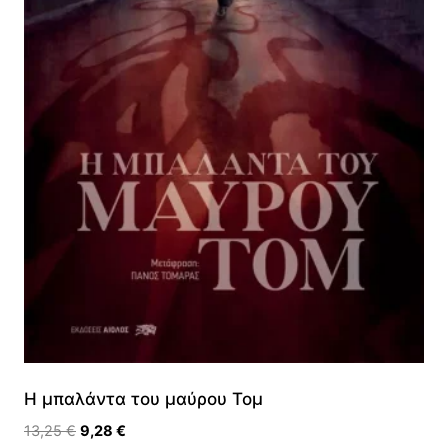
Η μπαλάντα του μαύρου Τομ
Original
Η
13,25
€
9,28
€