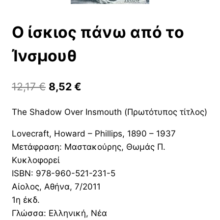
Ο ίσκιος πάνω από το
Ίνσμουθ
Original
Η
12,17
€
8,52
€
price
τρέχουσα
The Shadow Over Insmouth (Πρωτότυπος τίτλος)
was:
τιμή
Lovecraft, Howard – Phillips, 1890 – 1937
12,17 €.
είναι:
Μετάφραση: Μαστακούρης, Θωμάς Π.
8,52 €.
Κυκλοφορεί
ISBN: 978-960-521-231-5
Αίολος, Αθήνα, 7/2011
1η έκδ.
Γλώσσα: Ελληνική, Νέα