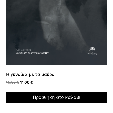
Η γυναίκα με τα μαύρα
Original
Η
15,80
€
11,06
€
price
τρέχουσα
was:
τιμή
Προσθήκη στο καλάθι
15,80 €.
είναι:
11,06 €.