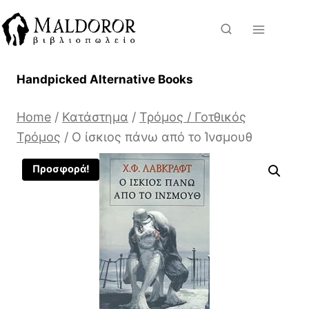
Skip
to
content
Handpicked Alternative Books
Home
/
Κατάστημα
/
Τρόμος / Γοτθικός
Τρόμος
/
Ο ίσκιος πάνω από το Ίνσμουθ
Προσφορά!