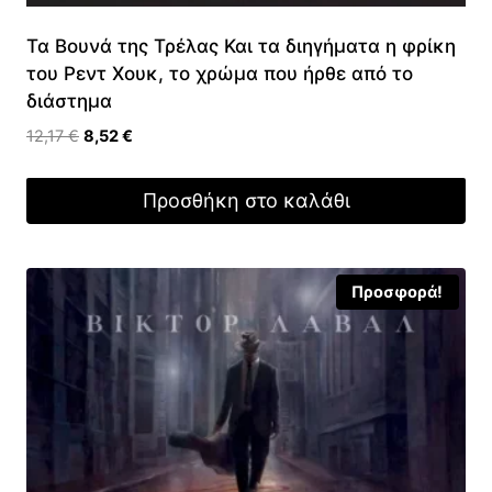
Τα Βουνά της Τρέλας Και τα διηγήματα η φρίκη
του Ρεντ Χουκ, το χρώμα που ήρθε από το
διάστημα
Original
Η
12,17
€
8,52
€
price
τρέχουσα
was:
τιμή
Προσθήκη στο καλάθι
12,17 €.
είναι:
8,52 €.
Προσφορά!