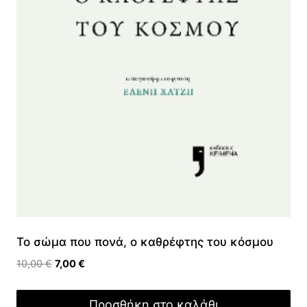
Το σώμα που πονά, ο καθρέφτης του κόσμου
Original
Η
10,00
€
7,00
€
price
τρέχουσα
was:
τιμή
Προσθήκη στο καλάθι