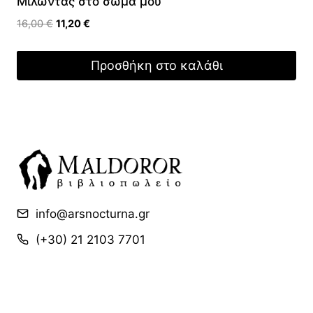
Μιλώντας στο σώμα μου
Original
Η
16,00
€
11,20
€
price
τρέχουσα
was:
τιμή
Προσθήκη στο καλάθι
16,00 €.
είναι:
11,20 €.
info@arsnocturna.gr
(+30) 21 2103 7701