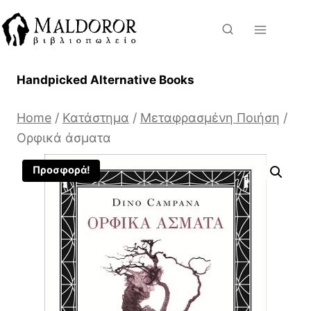
Skip
to
content
Handpicked Alternative Books
Home
/
Κατάστημα
/
Μεταφρασμένη Ποιήση
/
Ορφικά άσματα
Προσφορά!