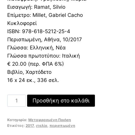
23,00 €.
είναι:
Εισαγωγή: Ramat, Silvio
16,10 €.
Επίμετρο: Millet, Gabriel Cacho
Κυκλοφορεί
ISBN: 978-618-5212-25-4
Περισπωμένη, Αθήνα, 10/2017
Γλώσσα: Ελληνική, Νέα
Γλώσσα πρωτοτύπου: Ιταλική
€ 20.00 (περ. ΦΠΑ 6%)
Βιβλίο, Χαρτόδετο
16 x 24 εκ., 336 σελ.
Ορφικά
Προσθήκη στο καλάθι
άσματα
ποσότητα
Κατηγορία:
Μεταφρασμένη Ποιήση
Ετικέτες:
2017
,
ιταλία
,
περισπωμένη