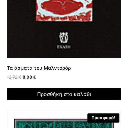
Τα άσματα του Μαλντορόρ
Original
Η
12,72
€
8,90
€
price
τρέχουσα
was:
τιμή
Προσθήκη στο καλάθι
12,72 €.
είναι:
8,90 €.
Προσφορά!