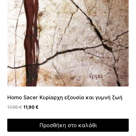
Homo Sacer Κυρίαρχη εξουσία και γυμνή ζωή
Original
Η
17,00
€
11,90
€
price
τρέχουσα
was:
τιμή
Προσθήκη στο καλάθι
17,00 €.
είναι:
11,90 €.