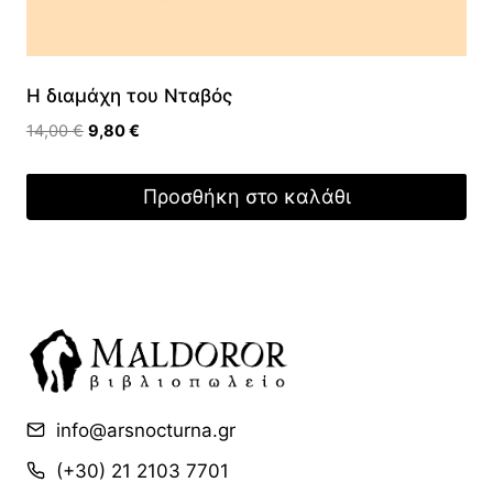
Η διαμάχη του Νταβός
Original
Η
14,00
€
9,80
€
price
τρέχουσα
was:
τιμή
Προσθήκη στο καλάθι
14,00 €.
είναι:
9,80 €.
info@arsnocturna.gr
(+30) 21 2103 7701