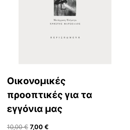
Οικονομικές
προοπτικές για τα
εγγόνια μας
Original
Η
10,00
€
7,00
€