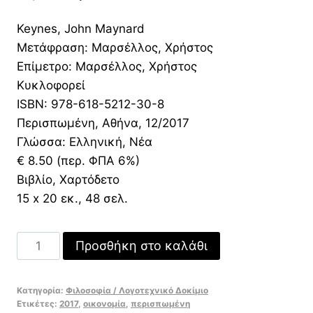
price
τρέχουσα
Keynes, John Maynard
was:
τιμή
Μετάφραση: Μαρσέλλος, Χρήστος
10,00 €.
είναι:
Επίμετρο: Μαρσέλλος, Χρήστος
7,00 €.
Κυκλοφορεί
ISBN: 978-618-5212-30-8
Περισπωμένη, Αθήνα, 12/2017
Γλώσσα: Ελληνική, Νέα
€ 8.50 (περ. ΦΠΑ 6%)
Βιβλίο, Χαρτόδετο
15 x 20 εκ., 48 σελ.
Οικονομικές
Προσθήκη στο καλάθι
προοπτικές
για
Κατηγορία:
Φιλοσοφία / Λογοτεχνικό Δοκίμιο
τα
Ετικέτες:
2017
,
οικονομία
,
περισπωμένη