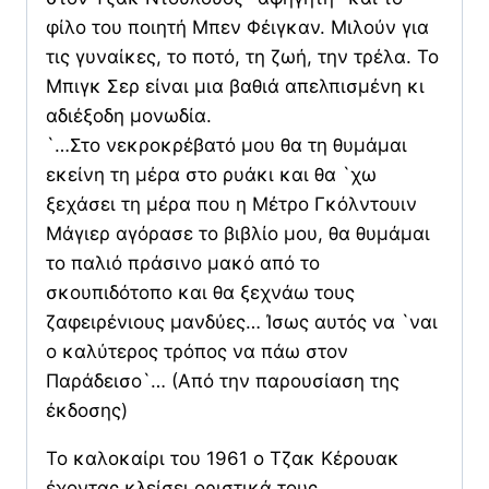
φίλο του ποιητή Μπεν Φέιγκαν. Μιλούν για
τις γυναίκες, το ποτό, τη ζωή, την τρέλα. Το
Μπιγκ Σερ είναι μια βαθιά απελπισμένη κι
αδιέξοδη μονωδία.
`…Στο νεκροκρέβατό μου θα τη θυμάμαι
εκείνη τη μέρα στο ρυάκι και θα `χω
ξεχάσει τη μέρα που η Μέτρο Γκόλντουιν
Μάγιερ αγόρασε το βιβλίο μου, θα θυμάμαι
το παλιό πράσινο μακό από το
σκουπιδότοπο και θα ξεχνάω τους
ζαφειρένιους μανδύες… Ίσως αυτός να `ναι
ο καλύτερος τρόπος να πάω στον
Παράδεισο`… (Από την παρουσίαση της
έκδοσης)
Το καλοκαίρι του 1961 ο Τζακ Κέρουακ
έχοντας κλείσει οριστικά τους