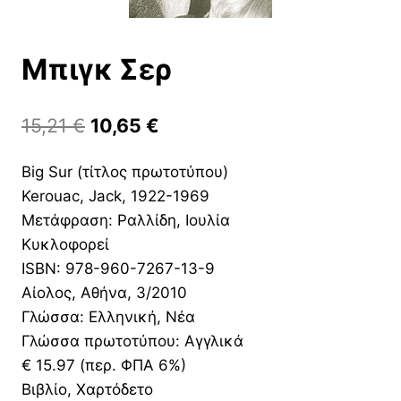
Μπιγκ Σερ
Original
Η
15,21
€
10,65
€
price
τρέχουσα
Big Sur (τίτλος πρωτοτύπου)
was:
τιμή
Kerouac, Jack, 1922-1969
15,21 €.
είναι:
Μετάφραση: Ραλλίδη, Ιουλία
10,65 €.
Κυκλοφορεί
ISBN: 978-960-7267-13-9
Αίολος, Αθήνα, 3/2010
Γλώσσα: Ελληνική, Νέα
Γλώσσα πρωτοτύπου: Αγγλικά
€ 15.97 (περ. ΦΠΑ 6%)
Βιβλίο, Χαρτόδετο