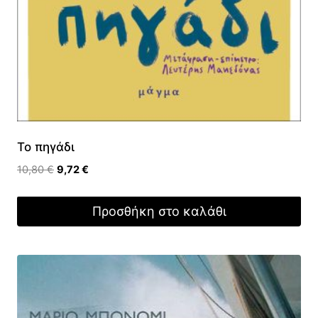
Το πηγάδι
Original
Η
10,80
€
9,72
€
price
τρέχουσα
was:
τιμή
Προσθήκη στο καλάθι
10,80 €.
είναι:
9,72 €.