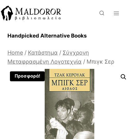
Skip
to
content
Handpicked Alternative Books
Home
/
Κατάστημα
/
Σύγχρονη
Μεταφρασμένη Λογοτεχνία
/
Μπιγκ Σερ
Προσφορά!