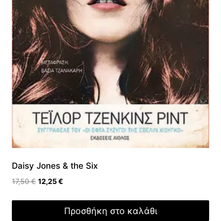
Daisy Jones & the Six
Original
Η
17,50
€
12,25
€
price
τρέχουσα
was:
τιμή
Προσθήκη στο καλάθι
17,50 €.
είναι: