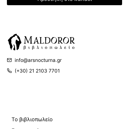
15,90 €.
είναι:
11,13 €.
info@arsnocturna.gr
(+30) 21 2103 7701
Το βιβλιοπωλείο