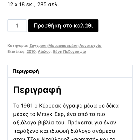
12 x 18 εκ., 285 σελ.
Μπιγκ
Προσθήκη στο καλάθι
Σερ
ποσότητα
Κατηγορία:
Σύγχρονη Μεταφρασμένη Λογοτεχνία
Ετικέτες:
2010
,
Αίολος
,
Ξένη Πεζογραφία
Περιγραφή
Περιγραφή
Το 1961 ο Κέρουακ έγραψε μέσα σε δέκα
μέρες το Μπιγκ Σερ, ένα από τα πιο
αξιόλογα βιβλία του. Πρόκειται για έναν
παράξενο και ιδιοφυή διάλογο ανάμεσα
στον Τζακ Ντούλουοζ -αφηγητή- και το