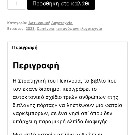
Η
Προσθήκη στο καλάθι
Στρατηγική
του
Κατηγορία:
Αστυνομική Λογοτεχνία
Πεκινουά
Ετικέτες:
2023
,
Carnίvora
,
ισπανόφωνη λογοτεχνία
ποσότητα
Περιγραφή
Περιγραφή
Η Στρατηγική του Πεκινουά, το βιβλίο που
τον έκανε διάσημο, περιγράφει το
αυτοκτονικό σχέδιο τριών ανθρώπων «της
διπλανής πόρτας» να ληστέψουν μια φατρία
ναρκέμπορων, σε ένα νησί απ’ όπου δεν
υπάρχει η παραμικρή ελπίδα διαφυγής.
Μια απλή ιστορία απλών ανθρώπων,