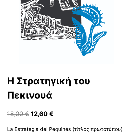
Η Στρατηγική του
Πεκινουά
Original
Η
18,00
€
12,60
€
price
τρέχουσα
La Estrategia del Pequinés (τίτλος πρωτοτύπου)