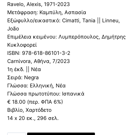
was:
τιμή
Ravelo, Alexis, 1971-2023
18,00 €.
είναι:
Μετάφραση: Καμπύλη, Ασπασία
12,60 €.
Εξώφυλλο/εικαστικό: Cimatti, Tania || Linneu,
João
Επιμέλεια κειμένου: Λυμπερόπουλος, Δημήτρης
Κυκλοφορεί
ISBN: 978-618-86101-3-2
Carnίvora, Αθήνα, 7/2023
1η έκδ. || Νέα
Σειρά: Negra
Γλώσσα: Ελληνική, Νέα
Γλώσσα πρωτοτύπου: Ισπανικά
€ 18.00 (περ. ΦΠΑ 6%)
Βιβλίο, Χαρτόδετο
14 x 20 εκ., 296 σελ.