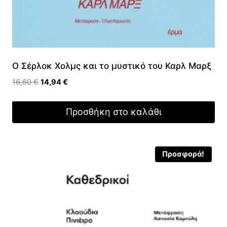
Ο Σέρλοκ Χολμς και το μυστικό του Καρλ Μαρξ
Original
Η
16,60
€
14,94
€
price
τρέχουσα
was:
τιμή
Προσθήκη στο καλάθι
16,60 €.
είναι:
14,94 €.
Προσφορά!