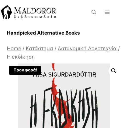
Skip
to
content
Handpicked Alternative Books
Home
/
Κατάστημα
/
Αστυνομική Λογοτεχνία
/
Η εκδίκηση
Προσφορά!