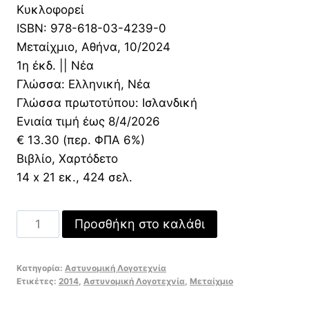
13,30 €.
είναι:
Κυκλοφορεί
9,31 €.
ISBN: 978-618-03-4239-0
Μεταίχμιο, Αθήνα, 10/2024
1η έκδ. || Νέα
Γλώσσα: Ελληνική, Νέα
Γλώσσα πρωτοτύπου: Ισλανδική
Ενιαία τιμή έως 8/4/2026
€ 13.30 (περ. ΦΠΑ 6%)
Βιβλίο, Χαρτόδετο
14 x 21 εκ., 424 σελ.
Η
Προσθήκη στο καλάθι
εκδίκηση
ποσότητα
Κατηγορία:
Αστυνομική Λογοτεχνία
Ετικέτες:
2014
,
Αστυνομική Λογοτεχνία
,
Μεταίχμιο