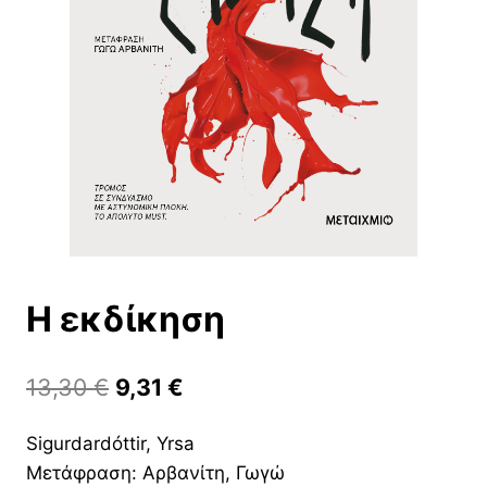
Η εκδίκηση
Original
Η
13,30
€
9,31
€
price
τρέχουσα
Sigurdardóttir, Yrsa
was:
τιμή
Μετάφραση: Αρβανίτη, Γωγώ