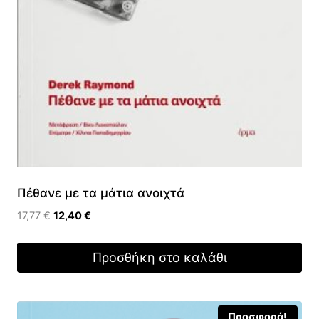
Πέθανε με τα μάτια ανοιχτά
Original
Η
17,77
€
12,40
€
price
τρέχουσα
was:
τιμή
Προσθήκη στο καλάθι
17,77 €.
είναι:
12,40 €.
Προσφορά!