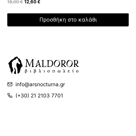
Original
Η
18,00
€
12,60
€
price
τρέχουσα
was:
τιμή
Προσθήκη στο καλάθι
18,00 €.
είναι:
12,60 €.
info@arsnocturna.gr
(+30) 21 2103 7701