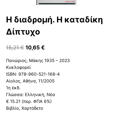
Η διαδρομή. Η καταδίκη
Δίπτυχο
Original
Η
15,21
€
10,65
€
price
τρέχουσα
Πανώριος, Μάκης 1935 – 2023
was:
τιμή
Κυκλοφορεί
15,21 €.
είναι:
ISBN: 978-960-521-168-4
10,65 €.
Αίολος, Αθήνα, 11/2005
1η έκδ.
Γλώσσα: Ελληνική, Νέα
€ 15.21 (περ. ΦΠΑ 6%)
Βιβλίο, Χαρτόδετο