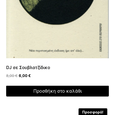
DJ σε Σουβλατζίδικο
Original
Η
8,00
€
6,00
€
price
τρέχουσα
was:
τιμή
Προσθήκη στο καλάθι
8,00 €.
είναι:
6,00 €.
Προσφορά!