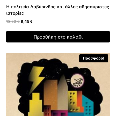
Η πολιτεία Λαβύρινθος και άλλες αθησαύριστες
ιστορίες
Original
Η
13,50
€
9,45
€
price
τρέχουσα
was:
τιμή
Προσθήκη στο καλάθι
13,50 €.
είναι:
9,45 €.
Προσφορά!