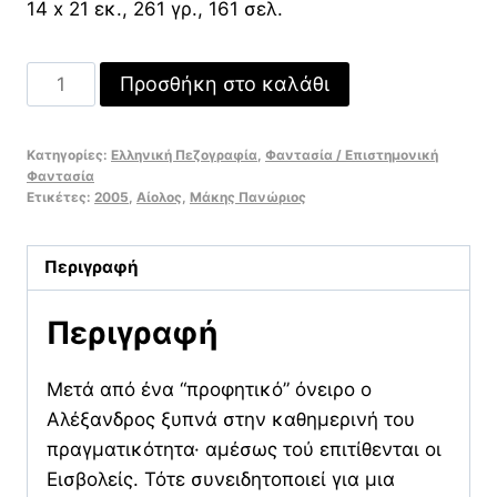
14 x 21 εκ., 261 γρ., 161 σελ.
Η
Προσθήκη στο καλάθι
διαδρομή.
Η
Κατηγορίες:
Ελληνική Πεζογραφία
,
Φαντασία / Επιστημονική
καταδίκη
Φαντασία
Δίπτυχο
Ετικέτες:
2005
,
Αίολος
,
Μάκης Πανώριος
ποσότητα
Περιγραφή
Περιγραφή
Μετά από ένα “προφητικό” όνειρο ο
Αλέξανδρος ξυπνά στην καθημερινή του
πραγματικότητα· αμέσως τού επιτίθενται οι
Εισβολείς. Τότε συνειδητοποιεί για μια