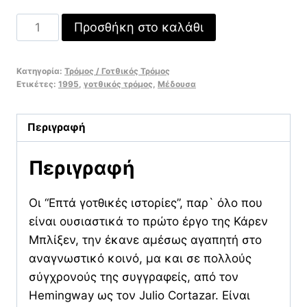
Επτά
Προσθήκη στο καλάθι
γοτθικές
ιστορίες
Κατηγορία:
Τρόμος / Γοτθικός Τρόμος
ποσότητα
Ετικέτες:
1995
,
γοτθικός τρόμος
,
Μέδουσα
Περιγραφή
Περιγραφή
Οι “Επτά γοτθικές ιστορίες”, παρ` όλο που
είναι ουσιαστικά το πρώτο έργο της Κάρεν
Μπλίξεν, την έκανε αμέσως αγαπητή στο
αναγνωστικό κοινό, μα και σε πολλούς
σύγχρονούς της συγγραφείς, από τον
Hemingway ως τον Julio Cortazar. Είναι