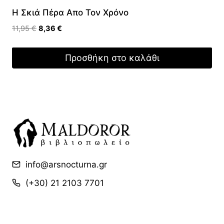
H Σκιά Πέρα Απο Τον Χρόνο
Original
Η
11,95
€
8,36
€
price
τρέχουσα
was:
τιμή
Προσθήκη στο καλάθι
11,95 €.
είναι:
8,36 €.
info@arsnocturna.gr
(+30) 21 2103 7701