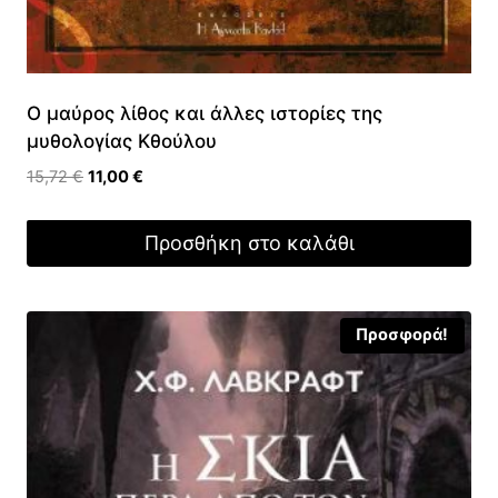
Ο μαύρος λίθος και άλλες ιστορίες της
μυθολογίας Κθούλου
Original
Η
15,72
€
11,00
€
price
τρέχουσα
was:
τιμή
Προσθήκη στο καλάθι
15,72 €.
είναι:
11,00 €.
Προσφορά!