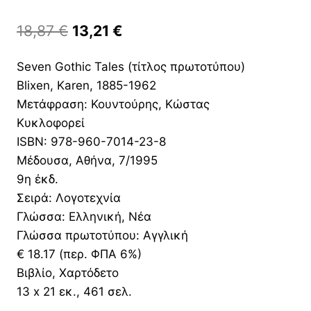
Original
Η
18,87
€
13,21
€
price
τρέχουσα
Seven Gothic Tales (τίτλος πρωτοτύπου)
was:
τιμή
Blixen, Karen, 1885-1962
18,87 €.
είναι:
Μετάφραση: Κουντούρης, Κώστας
13,21 €.
Κυκλοφορεί
ISBN: 978-960-7014-23-8
Μέδουσα, Αθήνα, 7/1995
9η έκδ.
Σειρά: Λογοτεχνία
Γλώσσα: Ελληνική, Νέα
Γλώσσα πρωτοτύπου: Αγγλική
€ 18.17 (περ. ΦΠΑ 6%)
Βιβλίο, Χαρτόδετο
13 x 21 εκ., 461 σελ.