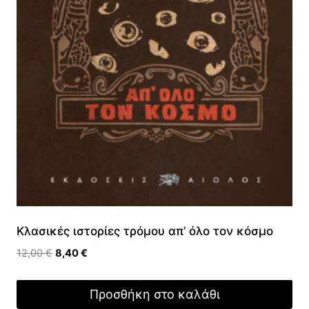
Κλασικές ιστορίες τρόμου απ’ όλο τον κόσμο
Original
Η
12,00
€
8,40
€
price
τρέχουσα
was:
τιμή
Προσθήκη στο καλάθι
12,00 €.
είναι: