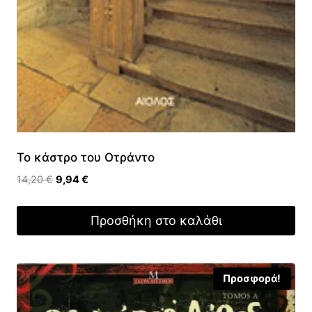
Το κάστρο του Οτράντο
Original
Η
14,20
€
9,94
€
price
τρέχουσα
was:
τιμή
Προσθήκη στο καλάθι
14,20 €.
είναι:
9,94 €.
Προσφορά!