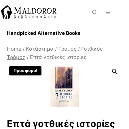
Skip
to
content
Handpicked Alternative Books
Home
/
Κατάστημα
/
Τρόμος / Γοτθικός
Τρόμος
/
Επτά γοτθικές ιστορίες
Προσφορά!
Επτά γοτθικές ιστορίες