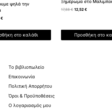
Ξημέρωμα στο Μαλιμπο
υμε ψηλά την
Original
Η
17,88
€
12,52
€
α
price
τρέχουσα
nal
Η
3
€
was:
τιμή
τρέχουσα
17,88 €.
είναι:
τιμή
12,52 €.
σθήκη στο καλάθι
Προσθήκη στο κα
 €.
είναι:
11,13 €.
Το βιβλιοπωλείο
Επικοινωνία
Πολιτική Απορρήτου
Όροι & Προϋποθέσεις
Ο λογαριασμός μου