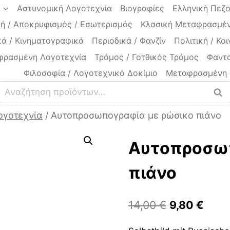
a
Αστυνομική Λογοτεχνία
Βιογραφίες
Ελληνική Πεζ
ή / Αποκρυφισμός / Εσωτερισμός
Κλασική Μεταφρασμέν
ά / Κινηματογραφικά
Περιοδικά / Φανζίν
Πολιτική / Κοι
φρασμένη Λογοτεχνία
Τρόμος / Γοτθικός Τρόμος
Φαντα
Φιλοσοφία / Λογοτεχνικό Δοκίμιο
Μεταφρασμένη 
Αναζήτηση
Ανα
για:
ογοτεχνία
/
Αυτοπροσωπογραφία με ρώσικο πιάνο
Αυτοπροσωπ
πιάνο
Original
Η
14,00
€
9,80
€
price
τρέχ