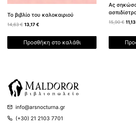
Ας σηκώσο
ασπιδίστρ
To βιβλίο του καλοκαιριού
Origi
15,90
€
11,1
Original
Η
14,63
€
13,17
€
price
price
τρέχουσα
was:
was:
τιμή
Προσθήκη στο καλάθι
Προ
15,90
14,63 €.
είναι:
13,17 €.
info@arsnocturna.gr
(+30) 21 2103 7701