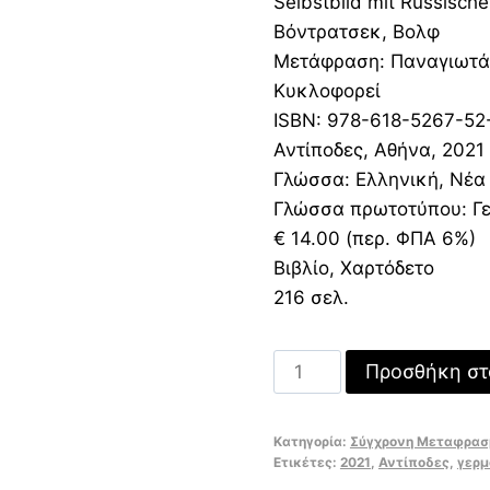
Selbstbild mit Russisch
was:
τιμή
Βόντρατσεκ, Βολφ
14,00 €.
είναι
Μετάφραση: Παναγιωτάτ
9,80 
Κυκλοφορεί
ISBN: 978-618-5267-52
Αντίποδες, Αθήνα, 2021
Γλώσσα: Ελληνική, Νέα
Γλώσσα πρωτοτύπου: Γ
€ 14.00 (περ. ΦΠΑ 6%)
Βιβλίο, Χαρτόδετο
216 σελ.
Αυτοπροσωπογραφία
Προσθήκη στ
με
ρώσικο
Κατηγορία:
Σύγχρονη Μεταφρασ
πιάνο
Ετικέτες:
2021
,
Αντίποδες
,
γερμ
ποσότητα