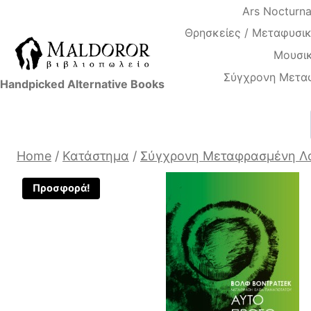
Skip
Ars Nocturn
to
Θρησκείες / Μεταφυσικ
content
Μουσικ
Σύγχρονη Μετα
Handpicked Alternative Books
Home
/
Κατάστημα
/
Σύγχρονη Μεταφρασμένη Λ
Προσφορά!