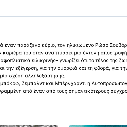
ά έναν παράξενο κύριο, τον ηλικιωμένο Ρώσο Σουβόρι
ν καριέρα του όταν αναπτύσσει μια έντονη αποστροφή 
φοπλιστικά ειλικρινής– γνωρίζει ότι το τέλος της ζωή
και την εξέγερση, για την ομορφιά και τη φθορά, για τ
, μία σχέση αλληλεξάρτησης.
αμπόκοφ, Ζέμπαλντ και Μπέρνχαρντ, η Αυτοπροσωπογρ
ς, γραμμένη από έναν από τους σημαντικότερους σύγχ