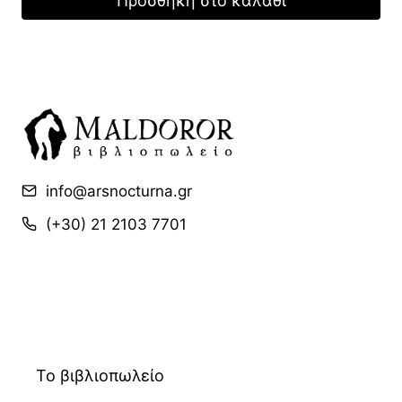
Προσθήκη στο καλάθι
24,35 €.
είναι:
17,05 €.
info@arsnocturna.gr
(+30) 21 2103 7701
Το βιβλιοπωλείο