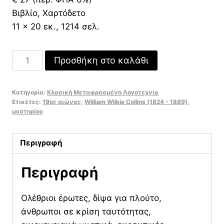
Βιβλίο, Χαρτόδετο
11 x 20 εκ., 1214 σελ.
Αρμαντέιλ
Προσθήκη στο καλάθι
ποσότητα
Κατηγορία:
Κλασική Μεταφρασμένη Λογοτεχνία
Ετικέτες:
19ος αιώνας
,
William Wilkie Collins (1824 - 1889)
,
μυστηρίου
Περιγραφή
Περιγραφή
Ολέθριοι έρωτες, δίψα για πλούτο,
άνθρωποι σε κρίση ταυτότητας,