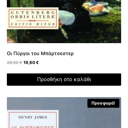
Οι Πύργοι του Μπάρτσεστερ
Original
Η
28,00
€
19,60
€
price
τρέχουσα
was:
τιμή
Προσθήκη στο καλάθι
28,00 €.
είναι:
19,60 €.
Προσφορά!