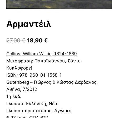
Αρμαντέιλ
Original
Η
27,00
€
18,90
€
price
τρέχουσα
Collins, William Wilkie, 1824-1889
was:
τιμή
Μετάφραση:
Παπαϊωάννου, Σάντυ
27,00 €.
είναι:
Κυκλοφορεί
18,90 €.
ISBN:
978-960-01-1558-1
Gutenberg – Γιώργος & Κώστας Δαρδανός
,
Αθήνα
, 7/2012
1η έκδ.
Γλώσσα: Ελληνική, Νέα
Γλώσσα πρωτοτύπου: Αγγλική
€ 27 (περ. ΦΠΑ 6%)