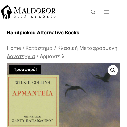
Skip
to
content
Handpicked Alternative Books
Home
/
Κατάστημα
/
Κλασική Μεταφρασμένη
Λογοτεχνία
/
Αρμαντέιλ
Προσφορά!