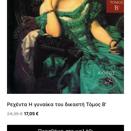
Ρεχέντα Η γυναίκα του δικαστή Τόμος Β’
Original
Η
24,35
€
17,05
€
price
τρέχουσα
was:
τιμή