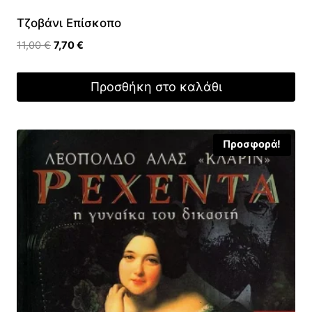
Τζοβάνι Επίσκοπο
Original
Η
11,00
€
7,70
€
price
τρέχουσα
was:
τιμή
Προσθήκη στο καλάθι
11,00 €.
είναι:
7,70 €.
Προσφορά!