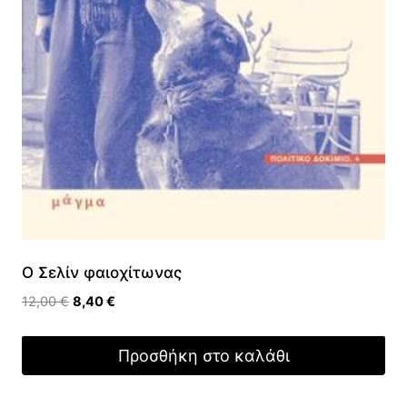
Ο Σελίν φαιοχίτωνας
Original
Η
12,00
€
8,40
€
price
τρέχουσα
was:
τιμή
Προσθήκη στο καλάθι
12,00 €.
είναι:
8,40 €.