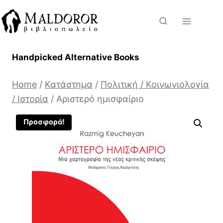
Skip
to
content
Handpicked Alternative Books
Home
/
Κατάστημα
/
Πολιτική / Κοινωνιολογία
/ Ιστορία
/
Αριστερό ημισφαίριο
Προσφορά!