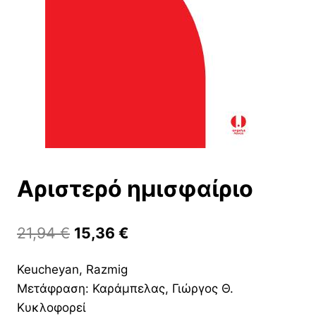
Αριστερό ημισφαίριο
Original
Η
21,94
€
15,36
€
price
τρέχουσα
Keucheyan, Razmig
was:
τιμή
Μετάφραση: Καράμπελας, Γιώργος Θ.
21,94 €.
είναι:
Κυκλοφορεί