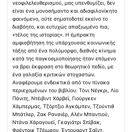
νεοφιλελευθερισμού, μας υπενθυμίζει, δεν
είναι ένα μονοσήμαντο και αδιαφιλονίκητο
φαινόμενο, ούτε σηματοδοτεί εκείνο το
διαβόητο, και ευτυχώς απαξιωμένο πια,
«τέλος της ιστορίας». Η έμπρακτη
αμφισβήτηση της υπάρχουσας κοινωνικής
τάξης από ένα πολύμορφο, διεθνές κίνημα
κατά της παγκοσμιοποίησης ήταν επόμενο
να βρει έκφραση στο θεωρητικό πεδίο, με
ένα γαλαξία κριτικών στοχαστών.
Αναφέρουμε ενδεικτικά από τον πίνακα
περιεχομένων του βιβλίου: Τόνι Νέγκρι, Λίο
Πάνιτς, Ντέιβιντ Χάρβεϊ, Γιούργκεν
Χάμπερμας, Τζόρτζιο Αγκάμπεν, Τζούντιθ
Μπάτλερ, Ζακ Ρανσιέρ, Αλέν Μπαντιού,
Ντάνα Χάραγουεϊ, Γκαγιάτρι Σπίβακ,
Φρέντρικ Τζέιμσον, Έντουαρντ Σαΐντ,