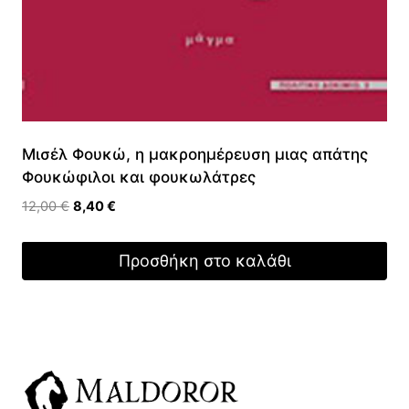
Μισέλ Φουκώ, η μακροημέρευση μιας απάτης
Φουκώφιλοι και φουκωλάτρες
Original
Η
12,00
€
8,40
€
price
τρέχουσα
was:
τιμή
Προσθήκη στο καλάθι
12,00 €.
είναι:
8,40 €.