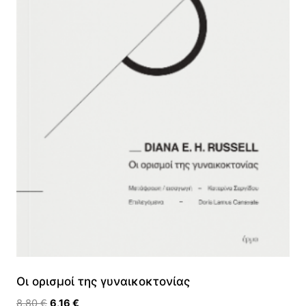
Οι ορισμοί της γυναικοκτονίας
Original
Η
8,80
€
6,16
€