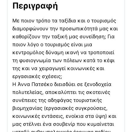
Περιγραφή
τον
Τουρισμό,
Με ποιον τρόπο τα ταξίδια και ο τουρισμός
την
διαμορφώνουν την προσωπικότητά μας και
Εργασία
καθορίζουν την ταξική μας συνείδηση; Για
και
ποιον λόγο ο τουρισμός είναι μια
την
κεντρομόλος δύναμη ικανή να τροποποιεί
Τάξη
τη φυσιογνωμία των πόλεων κατά το κέφι
ποσότητα
της και να χειραγωγεί κοινωνικές και
εργασιακές σχέσεις;
Η Άννα Πατσέκο διεισδύει σε ξενοδοχεία
πολυτελείας, αποκαλύπτει τις σκοτεινές
συνέπειες της αδηφάγας τουριστικής
βιομηχανίας (εργασιακές συγκρούσεις,
κοινωνικές εντάσεις, ενοίκια στα ύψη) και
μας στέλνει ένα σουβενίρ που κυμαίνεται
μεταξύ ανθρωπολογικής έρευνας πεδίου,