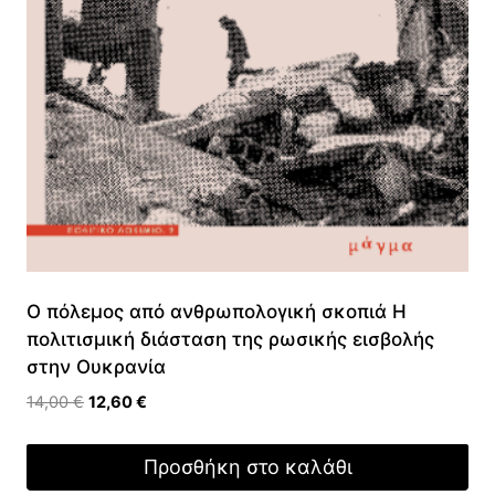
Ο πόλεμος από ανθρωπολογική σκοπιά Η
πολιτισμική διάσταση της ρωσικής εισβολής
στην Ουκρανία
Original
Η
14,00
€
12,60
€
price
τρέχουσα
was:
τιμή
Προσθήκη στο καλάθι
14,00 €.
είναι: