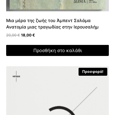
Μια μέρα της ζωής του Άμπεντ Σαλάμα
Ανατομία μιας τραγωδίας στην Ιερουσαλήμ
Original
Η
20,00
€
18,00
€
price
τρέχουσα
was:
τιμή
Προσθήκη στο καλάθι
20,00 €.
είναι:
18,00 €.
Προσφορά!