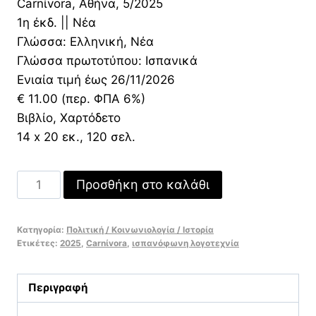
Carnίvora, Αθήνα, 5/2025
1η έκδ. || Νέα
Γλώσσα: Ελληνική, Νέα
Γλώσσα πρωτοτύπου: Ισπανικά
Ενιαία τιμή έως 26/11/2026
€ 11.00 (περ. ΦΠΑ 6%)
Βιβλίο, Χαρτόδετο
14 x 20 εκ., 120 σελ.
Ήρθα
Προσθήκη στο καλάθι
Εδώ
και
Κατηγορία:
Πολιτική / Κοινωνιολογία / Ιστορία
μας
Ετικέτες:
2025
,
Carnίvora
,
ισπανόφωνη λογοτεχνία
Θυμήθηκα
Μια
Περιγραφή
Ιστορία
για