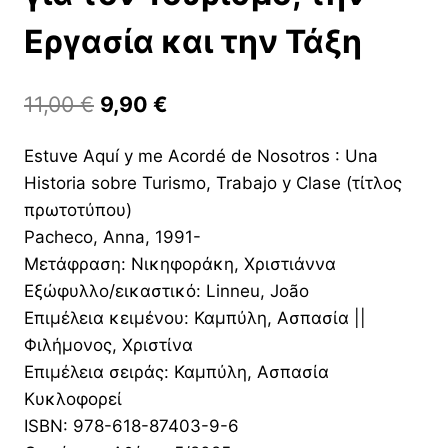
Εργασία και την Τάξη
Original
Η
11,00
€
9,90
€
price
τρέχουσα
Estuve Aquí y me Acordé de Nosotros : Una
was:
τιμή
Historia sobre Turismo, Trabajo y Clase (τίτλος
11,00 €.
είναι:
πρωτοτύπου)
9,90 €.
Pacheco, Anna, 1991-
Μετάφραση: Νικηφοράκη, Χριστιάννα
Εξώφυλλο/εικαστικό: Linneu, João
Επιμέλεια κειμένου: Καμπύλη, Ασπασία ||
Φιλήμονος, Χριστίνα
Επιμέλεια σειράς: Καμπύλη, Ασπασία
Κυκλοφορεί
ISBN: 978-618-87403-9-6