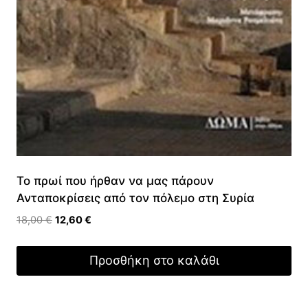
Το πρωί που ήρθαν να μας πάρουν
Ανταποκρίσεις από τον πόλεμο στη Συρία
Original
Η
18,00
€
12,60
€
price
τρέχουσα
was:
τιμή
Προσθήκη στο καλάθι
18,00 €.
είναι:
12,60 €.