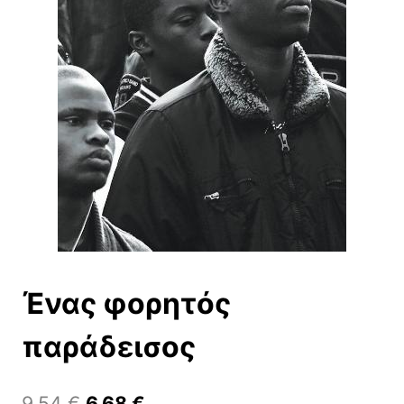
Ένας φορητός
παράδεισος
Original
Η
9,54
€
6,68
€