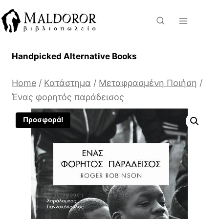
Skip
to
content
Handpicked Alternative Books
Home
/
Κατάστημα
/
Μεταφρασμένη Ποιήση
/
Ένας φορητός παράδεισος
Προσφορά!