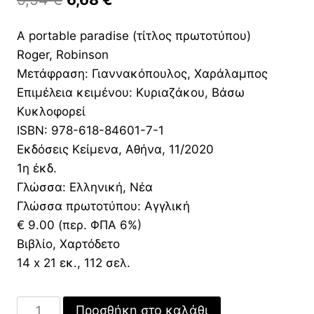
price
τρέχουσα
A portable paradise (τίτλος πρωτοτύπου)
was:
τιμή
Roger, Robinson
9,54 €.
είναι:
Μετάφραση: Γιαννακόπουλος, Χαράλαμπος
6,68 €.
Επιμέλεια κειμένου: Κυριαζάκου, Βάσω
Κυκλοφορεί
ISBN: 978-618-84601-7-1
Εκδόσεις Κείμενα, Αθήνα, 11/2020
1η έκδ.
Γλώσσα: Ελληνική, Νέα
Γλώσσα πρωτοτύπου: Αγγλική
€ 9.00 (περ. ΦΠΑ 6%)
Βιβλίο, Χαρτόδετο
14 x 21 εκ., 112 σελ.
Ένας
Προσθήκη στο καλάθι