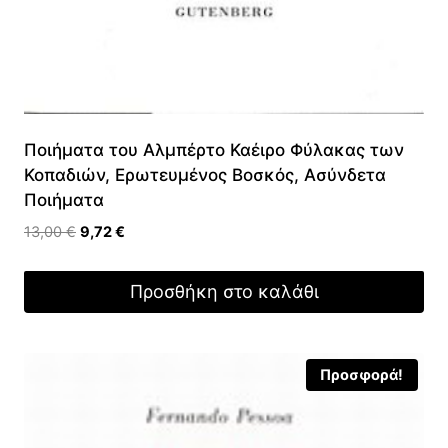
Ποιήματα του Αλμπέρτο Καέιρο Φύλακας των
Κοπαδιών, Ερωτευμένος Βοσκός, Ασύνδετα
Ποιήματα
Original
Η
13,00
€
9,72
€
price
τρέχουσα
was:
τιμή
Προσθήκη στο καλάθι
13,00 €.
είναι:
9,72 €.
Προσφορά!