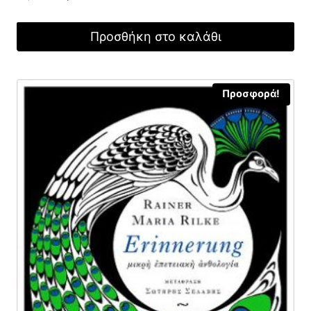
price
τρέχουσα
was:
τιμή
Προσθήκη στο καλάθι
16,00 €.
είναι:
12,00 €.
Προσφορά!