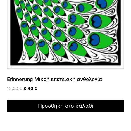
Erinnerung Μικρή επετειακή ανθολογία
Original
Η
12,00
€
8,40
€
price
τρέχουσα
was:
τιμή
Προσθήκη στο καλάθι
12,00 €.
είναι:
8,40 €.