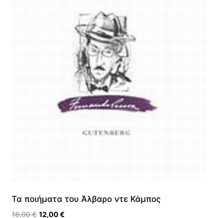
Τα ποιήματα του Άλβαρο ντε Κάμπος
Original
Η
16,00
€
12,00
€