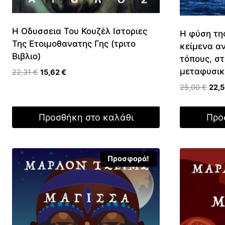
Η Οδυσσεια Του Κουζέλ Ιστοριες
Η φύση τη
Της Ετοιμοθανατης Γης (τριτο
κείμενα α
Βιβλιο)
τόπους, στ
μεταφυσικ
Original
Η
22,31
€
15,62
€
price
τρέχουσα
Origi
25,00
€
22,
was:
τιμή
price
22,31 €.
είναι:
was:
Προσθήκη στο καλάθι
Προ
15,62 €.
25,0
Προσφορά!