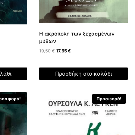
Η ακρόπολη των ξεχασμένων
μύθων
Original
Η
19,50
€
17,55
€
price
τρέχουσα
was:
τιμή
19,50 €.
είναι:
λάθι
Προσθήκη στο καλάθι
17,55 €.
ροσφορά!
Προσφορά!