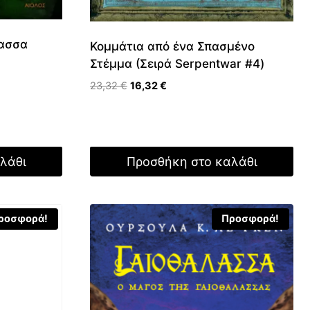
λασσα
Κομμάτια από ένα Σπασμένο
Στέμμα (Σειρά Serpentwar #4)
Original
Η
23,32
€
16,32
€
price
τρέχουσα
was:
τιμή
23,32 €.
είναι:
16,32 €.
λάθι
Προσθήκη στο καλάθι
ροσφορά!
Προσφορά!