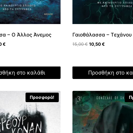
σα – Ο Άλλος Άνεμος
Γαιοθάλασσα – Τεχάνου
nal
Η
Original
Η
50
€
15,00
€
10,50
€
τρέχουσα
price
τρέχουσα
τιμή
was:
τιμή
 €.
είναι:
15,00 €.
είναι:
10,50 €.
10,50 €.
σθήκη στο καλάθι
Προσθήκη στο κα
Προσφορά!
Π