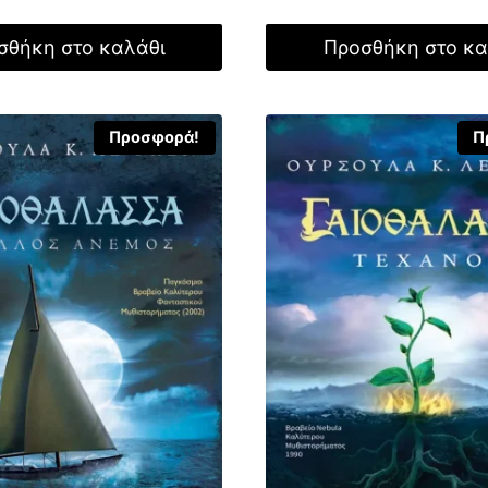
was:
τιμή
τιμή
17,99 €.
είναι:
 €.
είναι:
σθήκη στο καλάθι
Προσθήκη στο κα
16,19 €.
14,84 €.
Προσφορά!
Π