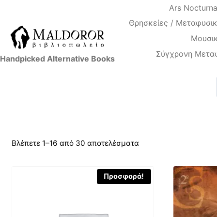
Skip
Ars Nocturn
to
Θρησκείες / Μεταφυσικ
content
Μουσικ
Σύγχρονη Μετα
Handpicked Alternative Books
Βλέπετε 1–16 από 30 αποτελέσματα
Προσφορά!