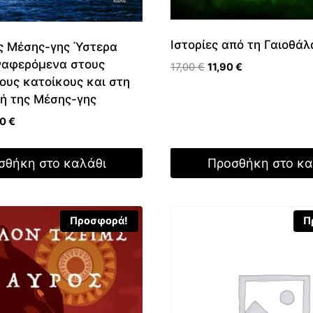
Ιστορίες από τη Γαιοθά
ς Μέσης-γης Ύστερα
ναφερόμενα στους
Original
Η
17,00
€
11,90
€
ους κατοίκους και στη
price
τρέχουσα
ή της Μέσης-γης
was:
τιμή
17,00 €.
είναι:
nal
Η
50
€
11,90 €.
τρέχουσα
τιμή
σθήκη στο καλάθι
Προσθήκη στο κα
0 €.
είναι:
22,50 €.
Προσφορά!
Π