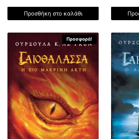
was:
21,20
Προσθήκη στο καλάθι
Προ
Προσφορά!