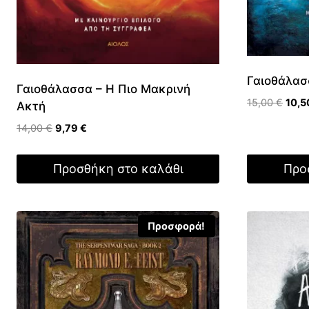
Γαιοθάλασ
Γαιοθάλασσα – Η Πιο Μακρινή
Origi
15,00
€
10,
Ακτή
price
Original
Η
14,00
€
9,79
€
was:
price
τρέχουσα
15,00
was:
τιμή
Προσθήκη στο καλάθι
Προ
14,00 €.
είναι:
9,79 €.
Προσφορά!