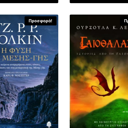
6,00 €.
16,03 €.
Προσφορά!
Π