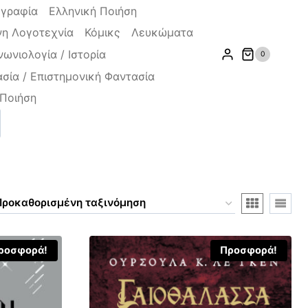
ογραφία
Ελληνική Ποιήση
η Λογοτεχνία
Κόμικς
Λευκώματα
νωνιολογία / Ιστορία
0
σία / Επιστημονική Φαντασία
Ποιήση
ζήτηση
ροσφορά!
Προσφορά!