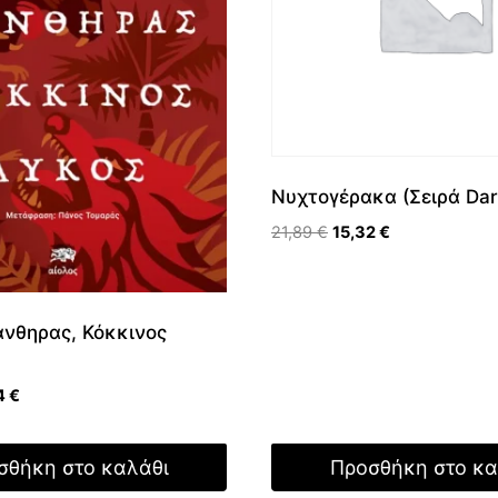
Νυχτογέρακα (Σειρά Dar
Original
Η
21,89
€
15,32
€
price
τρέχουσα
was:
τιμή
21,89 €.
είναι:
νθηρας, Κόκκινος
15,32 €.
nal
Η
4
€
τρέχουσα
τιμή
σθήκη στο καλάθι
Προσθήκη στο κα
 €.
είναι:
16,74 €.