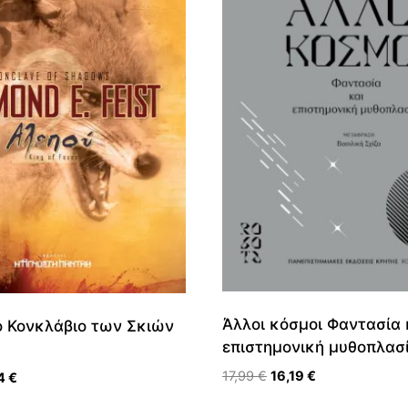
Άλλοι κόσμοι Φαντασία 
ο Κονκλάβιο των Σκιών
επιστημονική μυθοπλασ
Original
Η
17,99
€
16,19
€
nal
Η
84
€
price
τρέχουσα
τρέχουσα