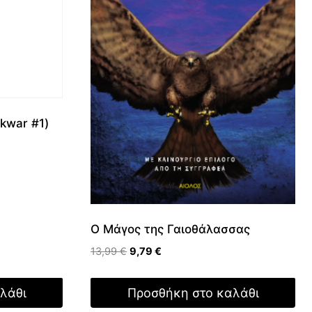
kwar #1)
Ο Μάγος της Γαιοθάλασσας
Original
Η
13,99
€
9,79
€
price
τρέχουσα
was:
τιμή
λάθι
Προσθήκη στο καλάθι
13,99 €.
είναι: