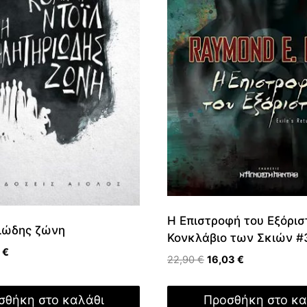
Η Επιστροφή του Εξόρισ
ιώδης ζώνη
Κονκλάβιο των Σκιών #
nal
Η
0
€
Original
Η
22,90
€
16,03
€
τρέχουσα
price
τρέχουσα
τιμή
was:
τιμή
 €.
είναι:
σθήκη στο καλάθι
Προσθήκη στο κα
22,90 €.
είναι: