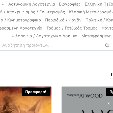
a
Αστυνομική Λογοτεχνία
Βιογραφίες
Ελληνική Πεζ
ή / Αποκρυφισμός / Εσωτερισμός
Κλασική Μεταφρασμέν
ά / Κινηματογραφικά
Περιοδικά / Φανζίν
Πολιτική / Κοι
φρασμένη Λογοτεχνία
Τρόμος / Γοτθικός Τρόμος
Φαντα
Φιλοσοφία / Λογοτεχνικό Δοκίμιο
Μεταφρασμένη 
Αναζήτηση
Ανα
για:
Προσφορά!
Π