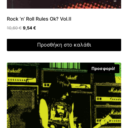
Rock ‘n’ Roll Rules Ok? Vol.II
Original
Η
10,60
€
9,54
€
price
τρέχουσα
was:
τιμή
Προσθήκη στο καλάθι
10,60 €.
είναι:
9,54 €.
Προσφορά!