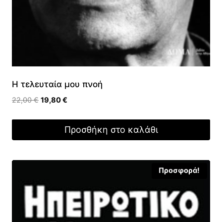
Η τελευταία μου πνοή
Original
Η
22,00
€
19,80
€
price
τρέχουσα
was:
τιμή
Προσθήκη στο καλάθι
22,00 €.
είναι:
19,80 €.
Προσφορά!