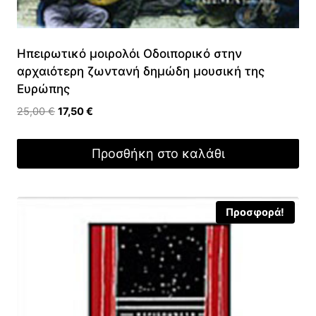
Ηπειρωτικό μοιρολόι Οδοιπορικό στην
αρχαιότερη ζωντανή δημώδη μουσική της
Ευρώπης
Original
Η
25,00
€
17,50
€
price
τρέχουσα
was:
τιμή
Προσθήκη στο καλάθι
25,00 €.
είναι:
17,50 €.
Προσφορά!