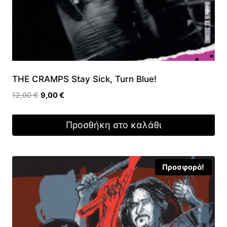
THE CRAMPS Stay Sick, Turn Blue!
Original
Η
12,00
€
9,00
€
price
τρέχουσα
was:
τιμή
Προσθήκη στο καλάθι
12,00 €.
είναι:
9,00 €.
Προσφορά!