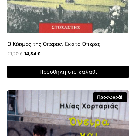
Ο Κόσμος της Όπερας. Εκατό Όπερες
Original
Η
21,20
€
14,84
€
price
τρέχουσα
was:
τιμή
Προσθήκη στο καλάθι
21,20 €.
είναι:
14,84 €.
Προσφορά!