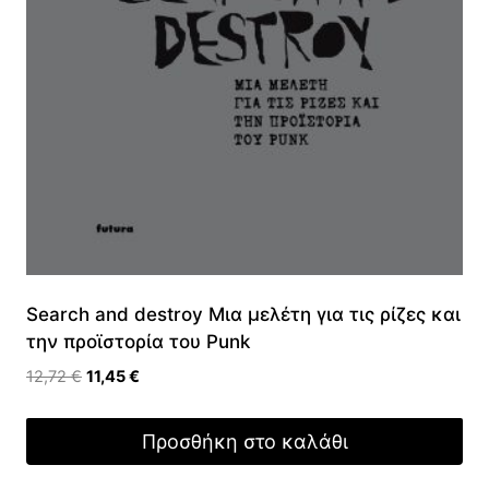
Search and destroy Μια μελέτη για τις ρίζες και
την προϊστορία του Punk
Original
Η
12,72
€
11,45
€
price
τρέχουσα
was:
τιμή
Προσθήκη στο καλάθι
12,72 €.
είναι:
11,45 €.