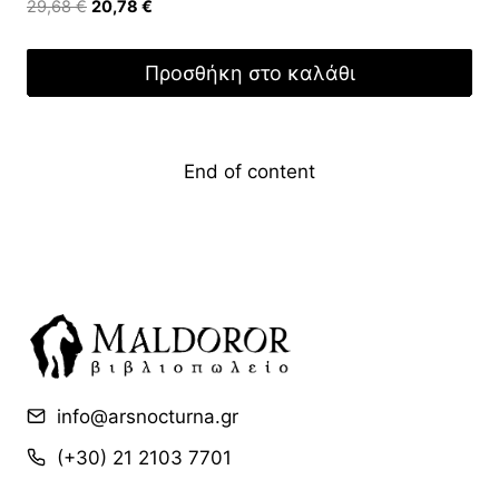
Original
Η
29,68
€
20,78
€
price
τρέχουσα
was:
τιμή
Προσθήκη στο καλάθι
29,68 €.
είναι:
20,78 €.
End of content
info@arsnocturna.gr
(+30) 21 2103 7701