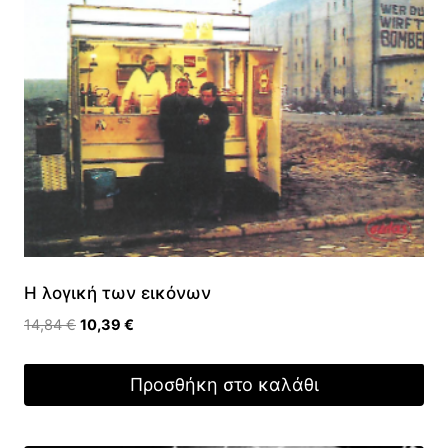
Η λογική των εικόνων
Original
Η
14,84
€
10,39
€
price
τρέχουσα
was:
τιμή
Προσθήκη στο καλάθι
14,84 €.
είναι:
10,39 €.