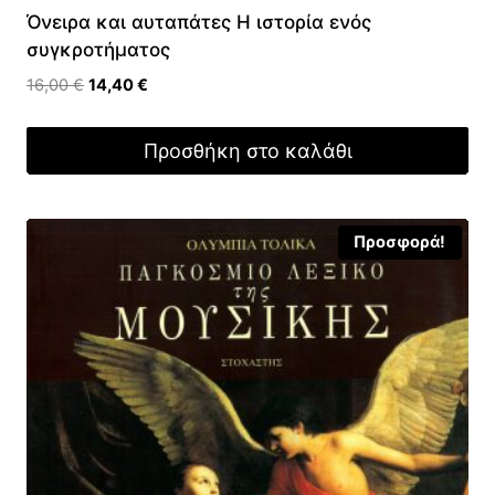
Όνειρα και αυταπάτες Η ιστορία ενός
συγκροτήματος
Original
Η
16,00
€
14,40
€
price
τρέχουσα
was:
τιμή
Προσθήκη στο καλάθι
16,00 €.
είναι:
14,40 €.
Προσφορά!