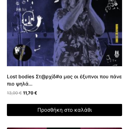
Lost bodies Στ@ρχίδ#α μας οι έξυπνοι που πάνε
πιο ψηλά…
Original
Η
13,00
€
11,70
€
price
τρέχουσα
was:
τιμή
Προσθήκη στο καλάθι
13,00 €.
είναι:
11,70 €.