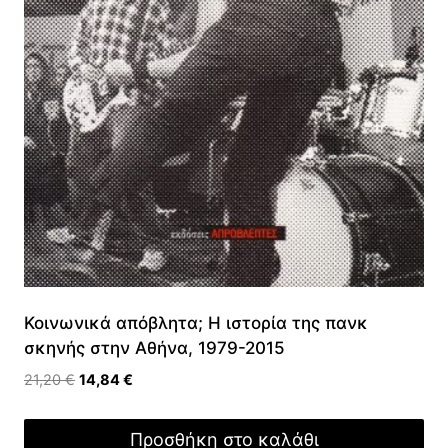
Κοινωνικά απόβλητα; Η ιστορία της πανκ
σκηνής στην Αθήνα, 1979-2015
Original
Η
21,20
€
14,84
€
price
τρέχουσα
was:
τιμή
Προσθήκη στο καλάθι