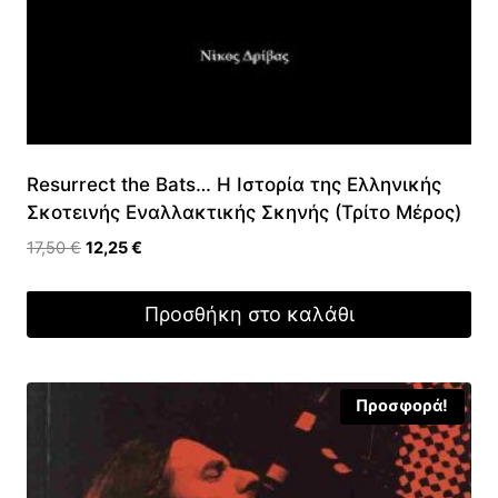
Resurrect the Bats… Η Ιστορία της Ελληνικής
Σκοτεινής Εναλλακτικής Σκηνής (Τρίτο Μέρος)
Original
Η
17,50
€
12,25
€
price
τρέχουσα
was:
τιμή
Προσθήκη στο καλάθι
17,50 €.
είναι:
12,25 €.
Προσφορά!