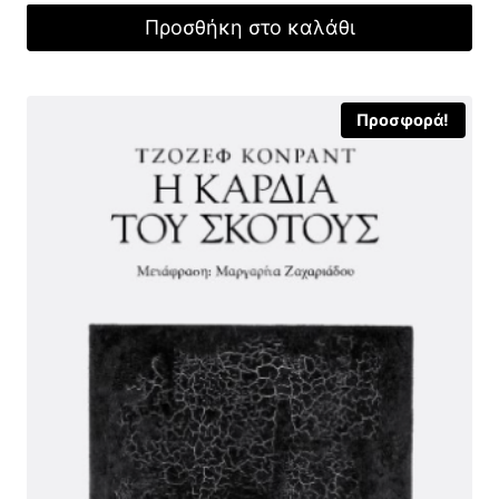
was:
τιμή
Προσθήκη στο καλάθι
16,00 €.
είναι:
11,20 €.
Προσφορά!