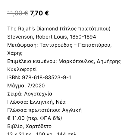
Original
Η
11,00
€
7,70
€
price
τρέχουσα
The Rajah’s Diamond (τίτλος πρωτότυπου)
was:
τιμή
Stevenson, Robert Louis, 1850-1894
11,00 €.
είναι:
Μετάφραση: Τανταρούδας – Παπασπύρου,
7,70 €.
Χάρης
Επιμέλεια κειμένου: Μαρκόπουλος, Δημήτρης
Κυκλοφορεί
ISBN: 978-618-83523-9-1
Μάγμα, 7/2020
Σειρά: Λογοτεχνία
Γλώσσα: Ελληνική, Νέα
Γλώσσα πρωτοτύπου: Αγγλική
€ 11.00 (περ. ΦΠΑ 6%)
Βιβλίο, Χαρτόδετο
13 x 21 εκ., 100 γρ., 144 σελ.