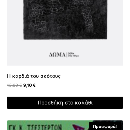
Η καρδιά του σκότους
Original
Η
13,00
€
9,10
€
price
τρέχουσα
was:
τιμή
Προσθήκη στο καλάθι
13,00 €.
είναι:
9,10 €.
Προσφορά!