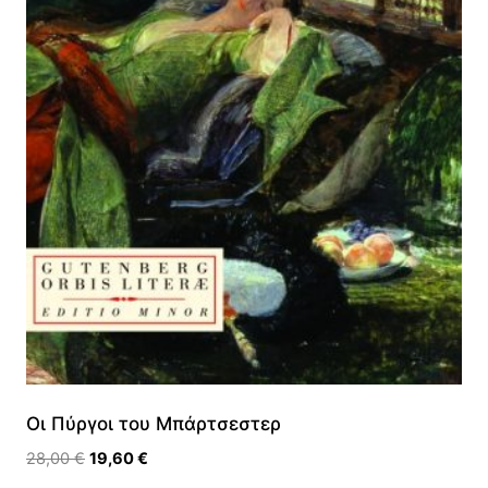
Οι Πύργοι του Μπάρτσεστερ
Original
Η
28,00
€
19,60
€
price
τρέχουσα