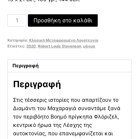
Το
Προσθήκη στο καλάθι
διαμάντι
του
Κατηγορία:
Κλασική Μεταφρασμένη Λογοτεχνία
Μαχαραγιά
Ετικέτες:
2020
,
Robert Louis Stevenson
,
μάγμα
ποσότητα
Περιγραφή
Περιγραφή
Στις τέσσερις ιστορίες που απαρτίζουν το
Διαμάντι του Μαχαραγιά συναντάμε ξανά
τον περιβόητο Βοημό πρίγκηπα Φλόριζελ,
κεντρικό ήρωα της Λέσχης της
αυτοκτονίας, που επανεμφανίζεται και