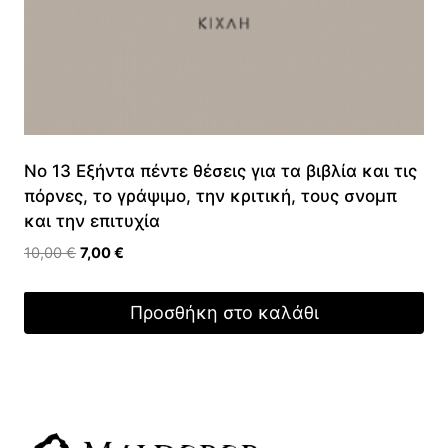
Νο 13 Εξήντα πέντε θέσεις για τα βιβλία και τις
πόρνες, το γράψιμο, την κριτική, τους σνομπ
και την επιτυχία
Original
Η
10,00
€
7,00
€
price
τρέχουσα
was:
τιμή
Προσθήκη στο καλάθι
10,00 €.
είναι:
7,00 €.