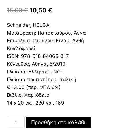
Original
Η
15,00
€
10,50
€
price
τρέχουσα
Schneider, HELGA
was:
τιμή
Μετάφραση: Παπασταύρου, Άννα
15,00 €.
είναι:
Επιμέλεια κειμένου: Κιναύ, Ανθή
10,50 €.
Κυκλοφορεί
ISBN: 978-618-84065-3-7
Κέλευθος, Αθήνα, 5/2019
Γλώσσα: Ελληνική, Νέα
Γλώσσα πρωτοτύπου: Ιταλική
€ 13.00 (περ. ΦΠΑ 6%)
Βιβλίο, Χαρτόδετο
14 x 20 εκ., 280 γρ., 169
Άσε
Προσθήκη στο καλάθι
με