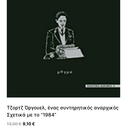
Τζορτζ Όργουελ, ένας συντηρητικός αναρχικός
Σχετικά με το “1984”
Original
Η
13,00
€
9,10
€