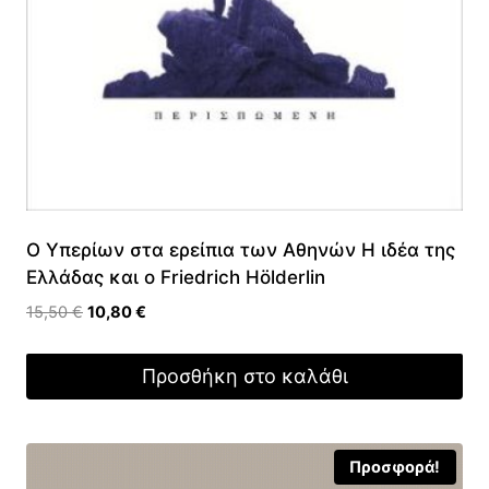
Ο Υπερίων στα ερείπια των Αθηνών Η ιδέα της
Ελλάδας και ο Friedrich Hölderlin
Original
Η
15,50
€
10,80
€
price
τρέχουσα
was:
τιμή
Προσθήκη στο καλάθι
15,50 €.
είναι:
10,80 €.
Προσφορά!