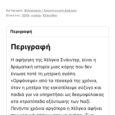
να
Κατηγορία:
Φιλοσοφία / Λογοτεχνικό Δοκίμιο
φύγω,
Ετικέτες:
2019
,
ιταλία
,
Κέλευθος
μητέρα
ποσότητα
Περιγραφή
Περιγραφή
Η αφήγηση της Χέλγκα Σνάιντερ, είναι η
δραματική ιστορία μιας κόρης που δεν
ένιωσε ποτέ τη μητρική αγάπη.
«Ορφάνεψε» από τα τέσσερά της χρόνια,
όταν η μητέρα της εγκατέλειψε σύζυγο και
παιδιά για να υπηρετήσει ως δεσμοφύλακας
στα στρατόπεδα εξόντωσης των Ναζί.
Πενήντα χρόνια αργότερα η Χέλγκα αφήνει