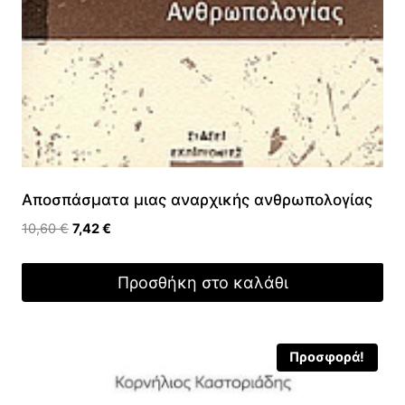
Αποσπάσματα μιας αναρχικής ανθρωπολογίας
Original
Η
10,60
€
7,42
€
price
τρέχουσα
was:
τιμή
Προσθήκη στο καλάθι
10,60 €.
είναι:
7,42 €.
Προσφορά!