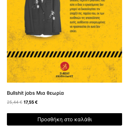
Bullshit jobs Μια θεωρία
Original
Η
25,44
€
17,55
€
price
τρέχουσα
was:
τιμή
Προσθήκη στο καλάθι
25,44 €.
είναι:
17,55 €.