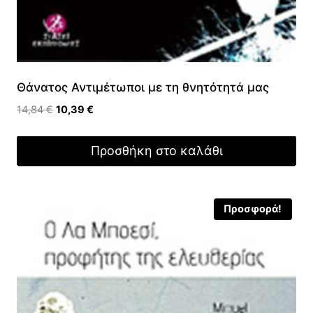
Θάνατος Αντιμέτωποι με τη θνητότητά μας
Original
Η
14,84
€
10,39
€
price
τρέχουσα
was:
τιμή
Προσθήκη στο καλάθι
14,84 €.
είναι:
10,39 €.
Προσφορά!