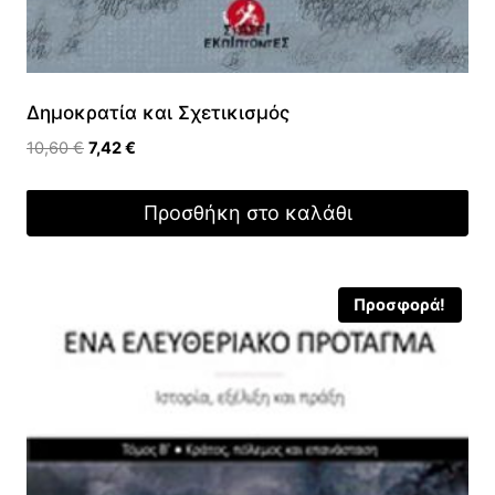
Δημοκρατία και Σχετικισμός
Original
Η
10,60
€
7,42
€
price
τρέχουσα
was:
τιμή
Προσθήκη στο καλάθι
10,60 €.
είναι:
7,42 €.
Προσφορά!