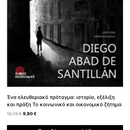
Ένα ελευθεριακό πρόταγμα: ιστορία, εξέλιξη
και πράξη Το κοινωνικό και οικονομικό ζήτημα
Original
Η
12,72
€
9,80
€
price
τρέχουσα
was:
τιμή