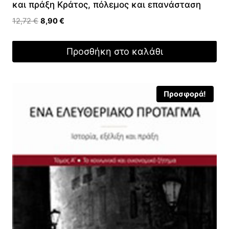
και πράξη Κράτος, πόλεμος και επανάσταση
Original
Η
12,72
€
8,90
€
price
τρέχουσα
was:
τιμή
Προσθήκη στο καλάθι
12,72 €.
είναι:
8,90 €.
Προσφορά!