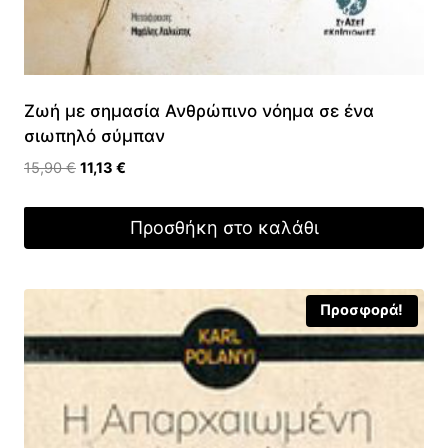
Ζωή με σημασία Ανθρώπινο νόημα σε ένα
σιωπηλό σύμπαν
Original
Η
15,90
€
11,13
€
price
τρέχουσα
was:
τιμή
Προσθήκη στο καλάθι
15,90 €.
είναι:
11,13 €.
Προσφορά!