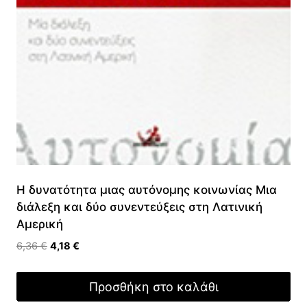
Η δυνατότητα μιας αυτόνομης κοινωνίας Μια
διάλεξη και δύο συνεντεύξεις στη Λατινική
Αμερική
Original
Η
6,36
€
4,18
€
price
τρέχουσα
was:
τιμή
Προσθήκη στο καλάθι
6,36 €.
είναι: