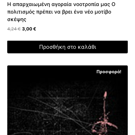
Η απαρχαιωμένη αγοραία νοοτροπία μας Ο
πολιτισμός πρέπει να βρει ένα νέο μοτίβο
σκέψης
Original
Η
4,24
€
3,00
€
price
τρέχουσα
was:
τιμή
Προσθήκη στο καλάθι
4,24 €.
είναι:
3,00 €.
Προσφορά!