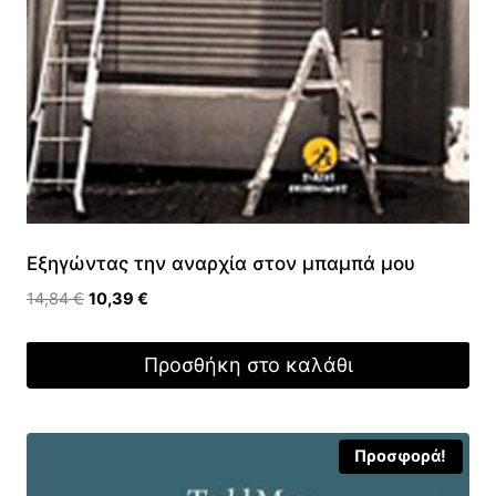
Εξηγώντας την αναρχία στον μπαμπά μου
Original
Η
14,84
€
10,39
€
price
τρέχουσα
was:
τιμή
Προσθήκη στο καλάθι
14,84 €.
είναι:
10,39 €.
Προσφορά!