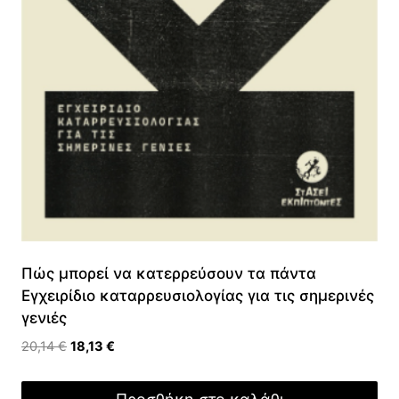
Πώς μπορεί να κατερρεύσουν τα πάντα
Εγχειρίδιο καταρρευσιολογίας για τις σημερινές
γενιές
Original
Η
20,14
€
18,13
€
price
τρέχουσα
was:
τιμή