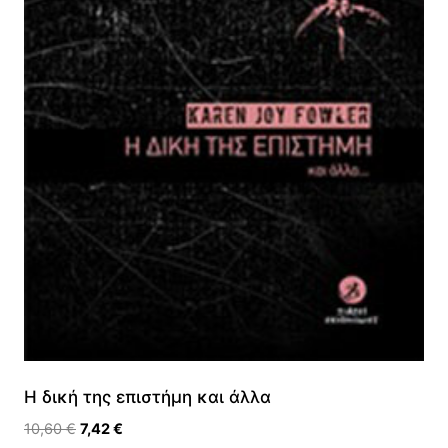
Η δική της επιστήμη και άλλα
Original
Η
10,60
€
7,42
€