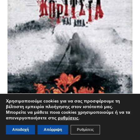
Χρησιμοποιούμε cookies για να σας προσφέρουμε τη
βέλτιστη εμπειρία πλοήγησης στον ιστότοπό μας.
Μπορείτε να μάθετε ποια cookies χρησιμοποιούμε ή να τα
απενεργοποιήσετε στις
ρυθμίσεις
.
Τα άγρια κορίτσια και άλλα
Αποδοχή
Απόρριψη
Ρυθμίσεις
Original
Η
10,60
€
7,42
€