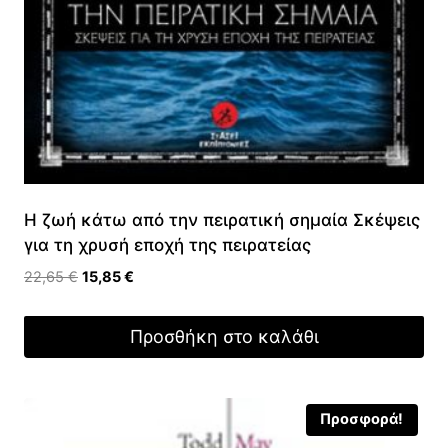
Η ζωή κάτω από την πειρατική σημαία Σκέψεις
για τη χρυσή εποχή της πειρατείας
Original
Η
22,65
€
15,85
€
price
τρέχουσα
was:
τιμή
Προσθήκη στο καλάθι
22,65 €.
είναι:
15,85 €.
Προσφορά!