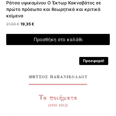
Ράτσα υψικαμίνου Ο Έκτωρ Κακναβάτος σε
πρώτο πρόσωπο και θεωρητικά και κριτικά
κείμενα
Original
Η
21,50
€
19,35
€
price
τρέχουσα
was:
τιμή
Προσθήκη στο καλάθι
21,50 €.
είναι:
19,35 €.
Προσφορά!