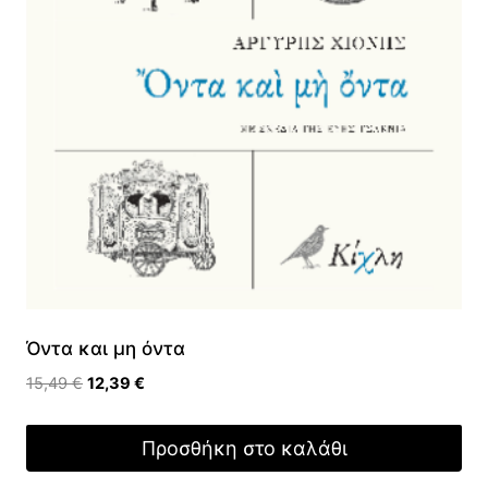
Όντα και μη όντα
Original
Η
15,49
€
12,39
€
price
τρέχουσα
was:
τιμή
Προσθήκη στο καλάθι
15,49 €.
είναι:
12,39 €.