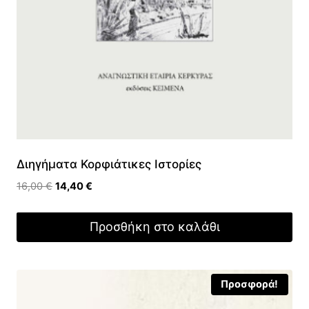
Διηγήματα Κορφιάτικες Ιστορίες
Original
Η
16,00
€
14,40
€
price
τρέχουσα
was:
τιμή
Προσθήκη στο καλάθι
16,00 €.
είναι:
14,40 €.
Προσφορά!