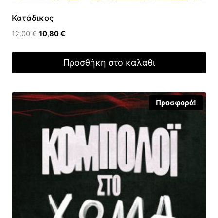
Κατάδικος
Original
Η
12,00
€
10,80
€
price
τρέχουσα
was:
τιμή
Προσθήκη στο καλάθι
12,00 €.
είναι:
10,80 €.
Προσφορά!