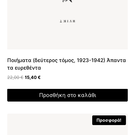
Ποιήματα (δεύτερος τόμος, 1923-1942) Άπαντα
τα ευρεθέντα
Original
Η
22,00
€
15,40
€
price
τρέχουσα
was:
τιμή
Προσθήκη στο καλάθι
22,00 €.
είναι:
15,40 €.
Προσφορά!