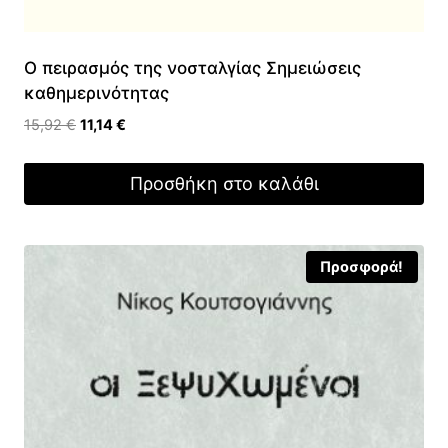
Ο πειρασμός της νοσταλγίας Σημειώσεις
καθημερινότητας
Original
Η
15,92
€
11,14
€
price
τρέχουσα
was:
τιμή
Προσθήκη στο καλάθι
15,92 €.
είναι:
11,14 €.
Προσφορά!