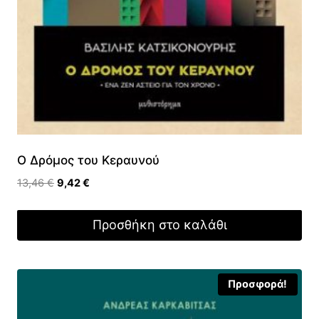
Ο Δρόμος του Κεραυνού
Original
Η
13,46
€
9,42
€
price
τρέχουσα
was:
τιμή
Προσθήκη στο καλάθι
13,46 €.
είναι:
9,42 €.
Προσφορά!