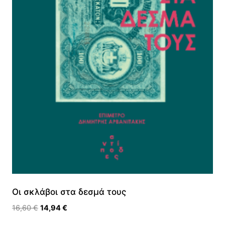
Οι σκλάβοι στα δεσμά τους
Original
Η
16,60
€
14,94
€
price
τρέχουσα