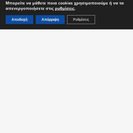
Μπορείτε να μάθετε ποια cookies χρησιμοποιούμε ή να τα
End of content
απενεργοποιήσετε στις
ρυθμίσεις
.
Αποδοχή
Απόρριψη
Ρυθμίσεις
info@arsnocturna.gr
(+30) 21 2103 7701