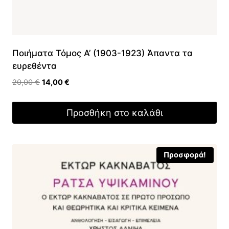
Ποιήματα Τόμος Α’ (1903-1923) Άπαντα τα
ευρεθέντα
Original
Η
20,00
€
14,00
€
price
τρέχουσα
was:
τιμή
Προσθήκη στο καλάθι
20,00 €.
είναι:
14,00 €.
Προσφορά!