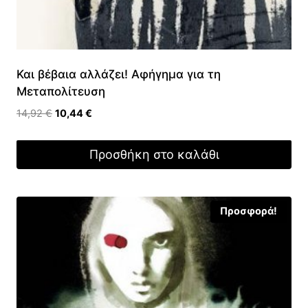
Και βέβαια αλλάζει! Αφήγημα για τη
Μεταπολίτευση
Original
Η
14,92
€
10,44
€
price
τρέχουσα
was:
τιμή
Προσθήκη στο καλάθι
14,92 €.
είναι:
10,44 €.
Προσφορά!