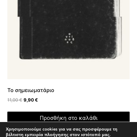
Το σημειωματάριο
Original
Η
11,00
€
9,90
€
price
τρέχουσα
was:
τιμή
Προσθήκη στο καλάθι
11,00 €.
είναι:
9,90 €.
Χρησιμοποιούμε cookies για να σας προσφέρουμε τη
βέλτιστη εμπειρία πλοήγησης στον ιστότοπό μας.